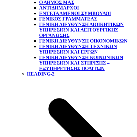
Ο ΔΗΜΟΣ ΜΑΣ
ΑΝΤΙΔΉΜΑΡΧΟΙ
ΕΝΤΕΤΑΛΜΈΝΟΙ ΣΎΜΒΟΥΛΟΙ
ΓΕΝΙΚΌΣ ΓΡΑΜΜΑΤΈΑΣ
ΓΕΝΙΚΉ ΔΙΕΎΘΥΝΣΗ ΔΙΟΙΚΗΤΙΚΏΝ
ΥΠΗΡΕΣΙΏΝ ΚΑΙ ΛΕΙΤΟΥΡΓΙΚΉΣ
ΟΡΓΆΝΩΣΗΣ
ΓΕΝΙΚΉ ΔΙΕΎΘΥΝΣΗ ΟΙΚΟΝΟΜΙΚΏΝ
ΓΕΝΙΚΉ ΔΙΕΎΘΥΝΣΗ ΤΕΧΝΙΚΏΝ
ΥΠΗΡΕΣΙΏΝ ΚΑΙ ΈΡΓΩΝ
ΓΕΝΙΚΉ ΔΙΕΎΘΥΝΣΗ ΚΟΙΝΩΝΙΚΏΝ
ΥΠΗΡΕΣΙΏΝ ΚΑΙ ΣΤΉΡΙΞΗΣ –
ΕΞΥΠΗΡΈΤΗΣΗΣ ΠΟΛΙΤΏΝ
HEADING-2