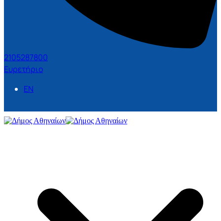
2105287800
Ευρετήριο
EN