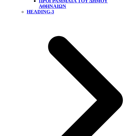
ΠΡΟΓΡΆΜΜΑΤΑ ΤΟΥ ΔΉΜΟΥ
ΑΘΗΝΑΊΩΝ
HEADING-3