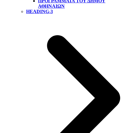
ΠΡΟΓΡΆΜΜΑΤΑ ΤΟΥ ΔΉΜΟΥ
ΑΘΗΝΑΊΩΝ
HEADING-3