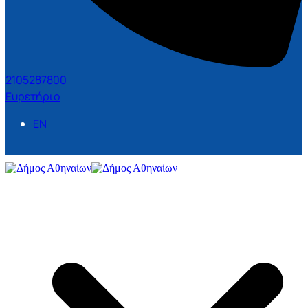
2105287800
Ευρετήριο
EN