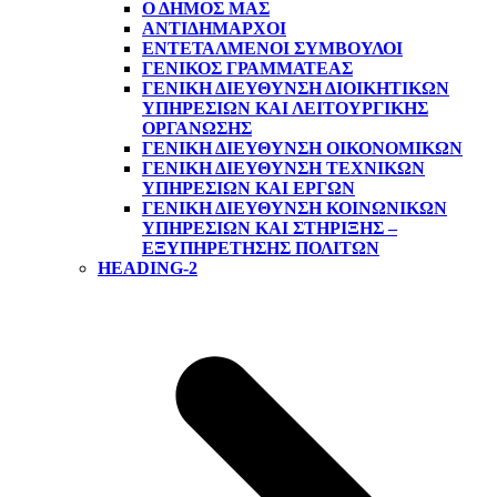
Ο ΔΗΜΟΣ ΜΑΣ
ΑΝΤΙΔΉΜΑΡΧΟΙ
ΕΝΤΕΤΑΛΜΈΝΟΙ ΣΎΜΒΟΥΛΟΙ
ΓΕΝΙΚΌΣ ΓΡΑΜΜΑΤΈΑΣ
ΓΕΝΙΚΉ ΔΙΕΎΘΥΝΣΗ ΔΙΟΙΚΗΤΙΚΏΝ
ΥΠΗΡΕΣΙΏΝ ΚΑΙ ΛΕΙΤΟΥΡΓΙΚΉΣ
ΟΡΓΆΝΩΣΗΣ
ΓΕΝΙΚΉ ΔΙΕΎΘΥΝΣΗ ΟΙΚΟΝΟΜΙΚΏΝ
ΓΕΝΙΚΉ ΔΙΕΎΘΥΝΣΗ ΤΕΧΝΙΚΏΝ
ΥΠΗΡΕΣΙΏΝ ΚΑΙ ΈΡΓΩΝ
ΓΕΝΙΚΉ ΔΙΕΎΘΥΝΣΗ ΚΟΙΝΩΝΙΚΏΝ
ΥΠΗΡΕΣΙΏΝ ΚΑΙ ΣΤΉΡΙΞΗΣ –
ΕΞΥΠΗΡΈΤΗΣΗΣ ΠΟΛΙΤΏΝ
HEADING-2