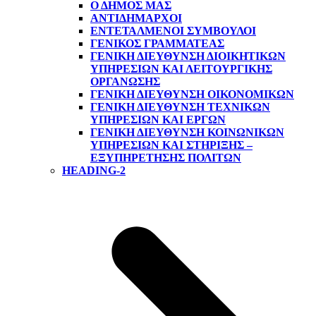
Ο ΔΗΜΟΣ ΜΑΣ
ΑΝΤΙΔΉΜΑΡΧΟΙ
ΕΝΤΕΤΑΛΜΈΝΟΙ ΣΎΜΒΟΥΛΟΙ
ΓΕΝΙΚΌΣ ΓΡΑΜΜΑΤΈΑΣ
ΓΕΝΙΚΉ ΔΙΕΎΘΥΝΣΗ ΔΙΟΙΚΗΤΙΚΏΝ
ΥΠΗΡΕΣΙΏΝ ΚΑΙ ΛΕΙΤΟΥΡΓΙΚΉΣ
ΟΡΓΆΝΩΣΗΣ
ΓΕΝΙΚΉ ΔΙΕΎΘΥΝΣΗ ΟΙΚΟΝΟΜΙΚΏΝ
ΓΕΝΙΚΉ ΔΙΕΎΘΥΝΣΗ ΤΕΧΝΙΚΏΝ
ΥΠΗΡΕΣΙΏΝ ΚΑΙ ΈΡΓΩΝ
ΓΕΝΙΚΉ ΔΙΕΎΘΥΝΣΗ ΚΟΙΝΩΝΙΚΏΝ
ΥΠΗΡΕΣΙΏΝ ΚΑΙ ΣΤΉΡΙΞΗΣ –
ΕΞΥΠΗΡΈΤΗΣΗΣ ΠΟΛΙΤΏΝ
HEADING-2