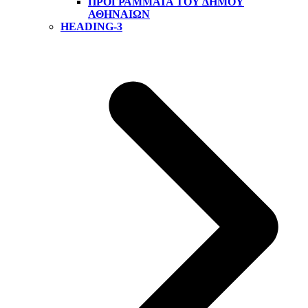
ΠΡΟΓΡΆΜΜΑΤΑ ΤΟΥ ΔΉΜΟΥ
ΑΘΗΝΑΊΩΝ
HEADING-3