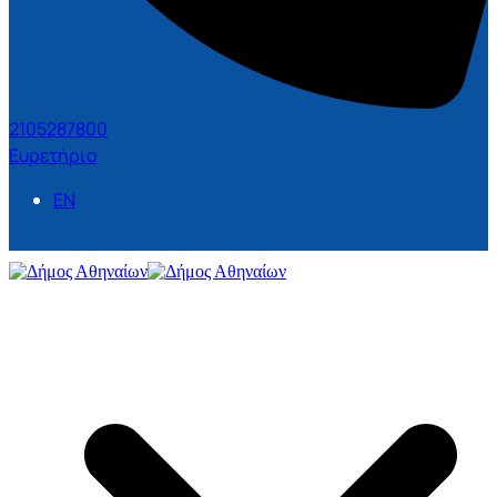
2105287800
Ευρετήριο
EN