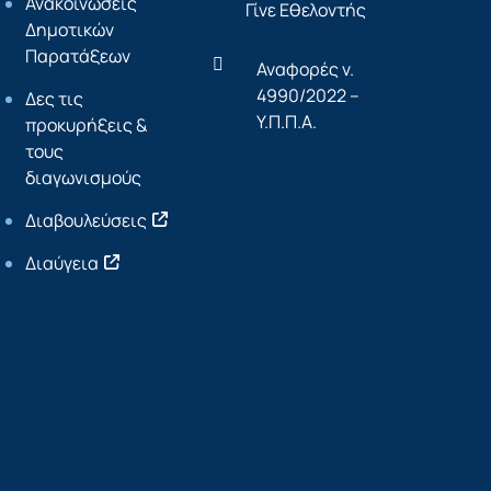
Ανακοινώσεις
Γίνε Εθελοντής
Δημοτικών
Παρατάξεων
Αναφορές ν.
4990/2022 –
Δες τις
Υ.Π.Π.Α.
προκυρήξεις &
τους
διαγωνισμούς
Διαβουλεύσεις
Διαύγεια