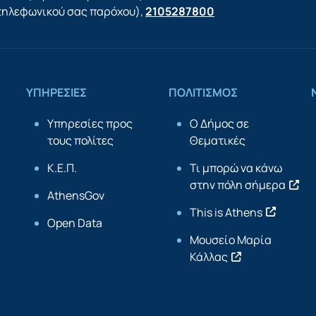
τηλεφωνικού σας παρόχου),
2105287800
ΥΠΗΡΕΣΙΕΣ
ΠΟΛΙΤΙΣΜΟΣ
Υπηρεσίες προς
Ο Δήμος σε
τους πολίτες
Θεματικές
Κ.Ε.Π.
Τι μπορώ να κάνω
στην πόλη σήμερα
AthensGov
This is Athens
Open Data
Μουσείο Μαρία
Κάλλας