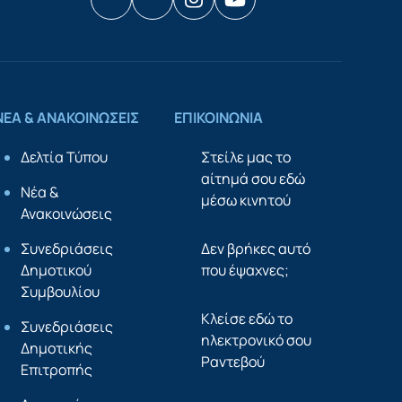
Facebook
Houzz
Instagram
YouTube
ΝΕΑ & ΑΝΑΚΟΙΝΩΣΕΙΣ
ΕΠΙΚΟΙΝΩΝΙΑ
Δελτία Τύπου
Στείλε μας το
αίτημά σου εδώ
Νέα &
μέσω κινητού
Ανακοινώσεις
Συνεδριάσεις
Δεν βρήκες αυτό
Δημοτικού
που έψαχνες;
Συμβουλίου
Κλείσε εδώ το
Συνεδριάσεις
ηλεκτρονικό σου
Δημοτικής
Ραντεβού
Επιτροπής