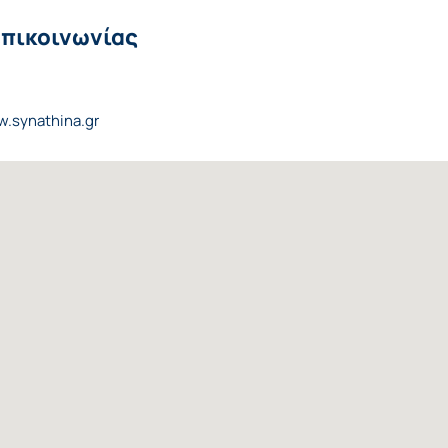
επικοινωνίας
w.synathina.gr