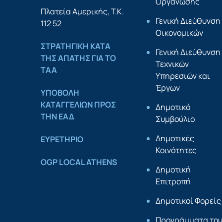
Οργάνωσης
Πλατεία Αμερικής, Τ.Κ.
Γενική Διεύθυνση
112 52
Οικονομικών
ΣΤΡΑΤΗΓΙΚΗ ΚΑΤΑ
Γενική Διεύθυνση
ΤΗΣ ΑΠΑΤΗΣ ΓΙΑ ΤΟ
Τεχνικών
ΤΑΑ
Υπηρεσιών και
Έργων
YΠΟΒΟΛΗ
ΚΑΤΑΓΓΕΛΙΩΝ ΠΡΟΣ
Δημοτικό
ΤΗΝ ΕΑΔ
Συμβούλιο
Δημοτικές
ΕΥΡΕΤΗΡΙΟ
Κοινότητες
OGP LOCAL ATHENS
Δημοτική
Επιτροπή
Δημοτικοί Φορείς
Προγράμματα το