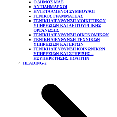
Ο ΔΗΜΟΣ ΜΑΣ
ΑΝΤΙΔΉΜΑΡΧΟΙ
ΕΝΤΕΤΑΛΜΈΝΟΙ ΣΎΜΒΟΥΛΟΙ
ΓΕΝΙΚΌΣ ΓΡΑΜΜΑΤΈΑΣ
ΓΕΝΙΚΉ ΔΙΕΎΘΥΝΣΗ ΔΙΟΙΚΗΤΙΚΏΝ
ΥΠΗΡΕΣΙΏΝ ΚΑΙ ΛΕΙΤΟΥΡΓΙΚΉΣ
ΟΡΓΆΝΩΣΗΣ
ΓΕΝΙΚΉ ΔΙΕΎΘΥΝΣΗ ΟΙΚΟΝΟΜΙΚΏΝ
ΓΕΝΙΚΉ ΔΙΕΎΘΥΝΣΗ ΤΕΧΝΙΚΏΝ
ΥΠΗΡΕΣΙΏΝ ΚΑΙ ΈΡΓΩΝ
ΓΕΝΙΚΉ ΔΙΕΎΘΥΝΣΗ ΚΟΙΝΩΝΙΚΏΝ
ΥΠΗΡΕΣΙΏΝ ΚΑΙ ΣΤΉΡΙΞΗΣ –
ΕΞΥΠΗΡΈΤΗΣΗΣ ΠΟΛΙΤΏΝ
HEADING-2