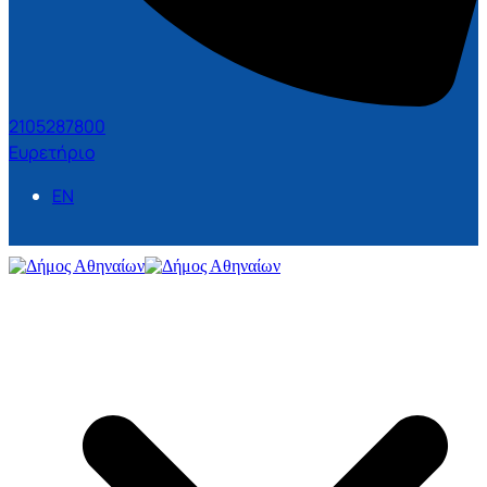
2105287800
Ευρετήριο
EN