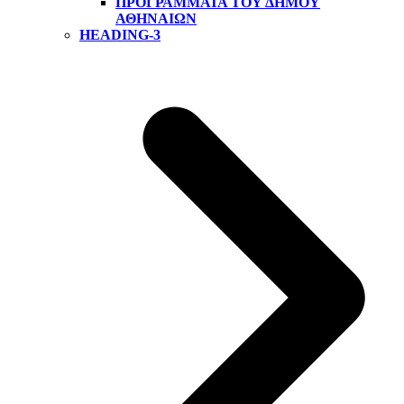
ΠΡΟΓΡΆΜΜΑΤΑ ΤΟΥ ΔΉΜΟΥ
ΑΘΗΝΑΊΩΝ
HEADING-3