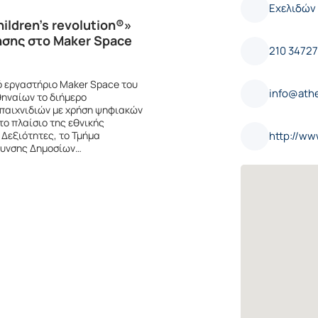
Εχελιδών 
ildren’s revolution®»
ησης στο Maker Space
210 3472
ό εργαστήριο Maker Space του
info@ath
θηναίων το διήμερο
 παιχνιδιών με χρήση ψηφιακών
Στο πλαίσιο της εθνικής
 Δεξιότητες, το Τμήμα
http://w
ύθυνσης Δημοσίων…