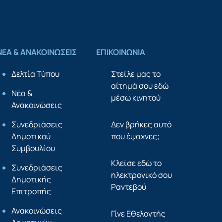
ΝΕΑ & ΑΝΑΚΟΙΝΩΣΕΙΣ
ΕΠΙΚΟΙΝΩΝΙΑ
Δελτία Τύπου
Στείλε μας το
αίτημά σου εδώ
Νέα &
μέσω κινητού
Ανακοινώσεις
Συνεδριάσεις
Δεν βρήκες αυτό
Δημοτικού
που έψαχνες;
Συμβουλίου
Κλείσε εδώ το
Συνεδριάσεις
ηλεκτρονικό σου
Δημοτικής
Ραντεβού
Επιτροπής
Ανακοινώσεις
Γίνε Εθελοντής