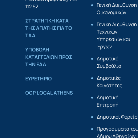
Γενική Διεύθυνση
112 52
Οικονομικών
ΣΤΡΑΤΗΓΙΚΗ ΚΑΤΑ
Γενική Διεύθυνση
ΤΗΣ ΑΠΑΤΗΣ ΓΙΑ ΤΟ
Τεχνικών
ΤΑΑ
Υπηρεσιών και
Έργων
YΠΟΒΟΛΗ
ΚΑΤΑΓΓΕΛΙΩΝ ΠΡΟΣ
Δημοτικό
ΤΗΝ ΕΑΔ
Συμβούλιο
Δημοτικές
ΕΥΡΕΤΗΡΙΟ
Κοινότητες
OGP LOCAL ATHENS
Δημοτική
Επιτροπή
Δημοτικοί Φορείς
Προγράμματα το
Δήμου Αθηναίων