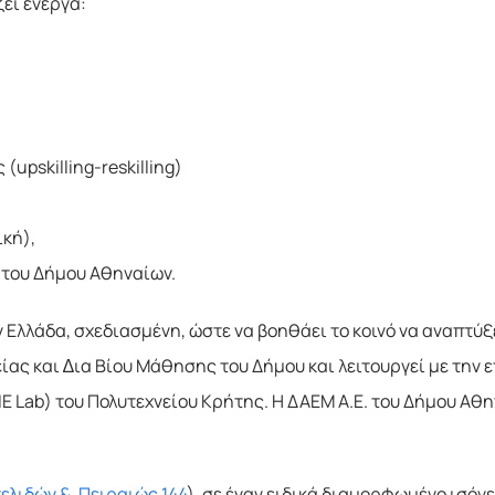
ει ενεργά:
upskilling-reskilling)
ική),
 του Δήμου Αθηναίων.
 Ελλάδα, σχεδιασμένη, ώστε να βοηθάει το κοινό να αναπτύξει
είας και ∆ια Βίου Μάθησης του Δήμου και λειτουργεί με τη
 Lab) του Πολυτεχνείου Κρήτης. Η ΔΑΕΜ Α.Ε. του Δήμου Αθη
ελιδών &, Πειραιώς 144
), σε έναν ειδικά διαμορφωμένο ισόγ