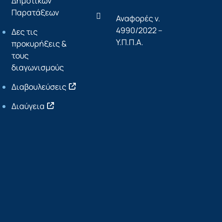
Δημοτικών
Παρατάξεων
Αναφορές ν.
4990/2022 –
Δες τις
Υ.Π.Π.Α.
προκυρήξεις &
τους
διαγωνισμούς
Διαβουλεύσεις
Διαύγεια