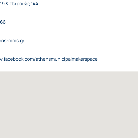
19 & Πειραιώς 144
766
ens-mms.gr
ww.facebook.com/athensmunicipalmakerspace