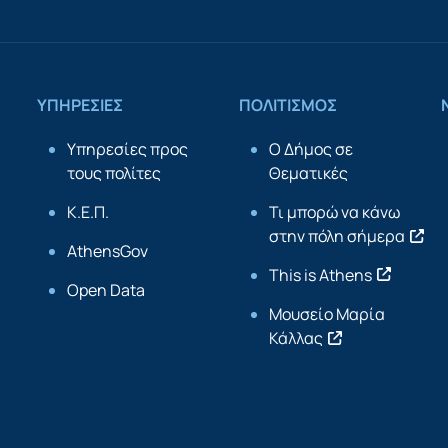
ΥΠΗΡΕΣΙΕΣ
ΠΟΛΙΤΙΣΜΟΣ
Υπηρεσίες προς
Ο Δήμος σε
τους πολίτες
Θεματικές
Κ.Ε.Π.
Τι μπορώ να κάνω
στην πόλη σήμερα
AthensGov
This is Athens
Open Data
Μουσείο Μαρία
Κάλλας