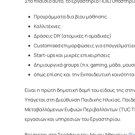
Στο πλαίσιο αυτό, το Εργαστήριο ΠΟΙΩ υποστηρίζ
Προγράμματα δια βίου μάθησης
Καλλιτέχνες
Δράσεις DIY (ατομικές ή ομαδικές)
Customised επιμορφώσεις για επαγγελματίες (
Start-ups και μικρές επιχειρήσεις
Δημιουργικά groups (π.χ. gaming, μόδα, μουσ
όπως επίσης και την Εκπαιδευτική κοινότητα
Είναι η πρώτη δημοτική δομή του είδους της στην
Υπάγεται στη ∆ιεύθυνση Παιδικής Ηλικίας, Παιδ
Μεταβαλλόμενων Ευφυών Περιβαλλόντων (TUC ΤΙΕ
εργασιών και υπηρεσιών του Εργαστηρίου.
Βρίσκεται στο Σεράφειο του Δήμου Αθηναίων (
Εχ