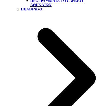
ΠΡΟΓΡΆΜΜΑΤΑ ΤΟΥ ΔΉΜΟΥ
ΑΘΗΝΑΊΩΝ
HEADING-3