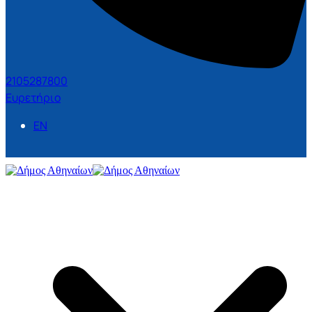
2105287800
Ευρετήριο
EN