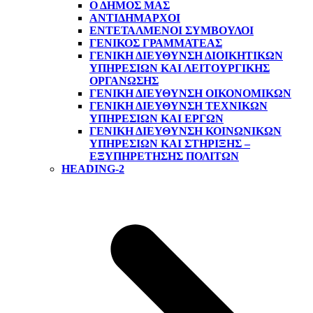
Ο ΔΗΜΟΣ ΜΑΣ
ΑΝΤΙΔΉΜΑΡΧΟΙ
ΕΝΤΕΤΑΛΜΈΝΟΙ ΣΎΜΒΟΥΛΟΙ
ΓΕΝΙΚΌΣ ΓΡΑΜΜΑΤΈΑΣ
ΓΕΝΙΚΉ ΔΙΕΎΘΥΝΣΗ ΔΙΟΙΚΗΤΙΚΏΝ
ΥΠΗΡΕΣΙΏΝ ΚΑΙ ΛΕΙΤΟΥΡΓΙΚΉΣ
ΟΡΓΆΝΩΣΗΣ
ΓΕΝΙΚΉ ΔΙΕΎΘΥΝΣΗ ΟΙΚΟΝΟΜΙΚΏΝ
ΓΕΝΙΚΉ ΔΙΕΎΘΥΝΣΗ ΤΕΧΝΙΚΏΝ
ΥΠΗΡΕΣΙΏΝ ΚΑΙ ΈΡΓΩΝ
ΓΕΝΙΚΉ ΔΙΕΎΘΥΝΣΗ ΚΟΙΝΩΝΙΚΏΝ
ΥΠΗΡΕΣΙΏΝ ΚΑΙ ΣΤΉΡΙΞΗΣ –
ΕΞΥΠΗΡΈΤΗΣΗΣ ΠΟΛΙΤΏΝ
HEADING-2