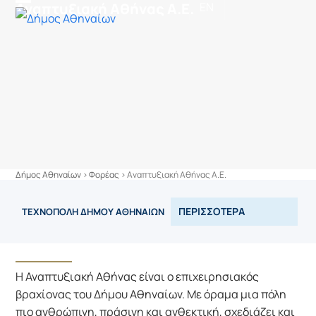
στο
Αναπτυξιακή Αθήνας Α.Ε.
EN
Skip
Open
Close
περιεχόμενο
to
mobile
mobile
content
menu
menu
Δήμος Αθηναίων
>
Φορέας
>
Αναπτυξιακή Αθήνας Α.Ε.
ΠΕΡΙΣΣΟΤΕΡΑ
ΤΕΧΝΟΠΟΛΗ ΔΗΜΟΥ ΑΘΗΝΑΙΩΝ
Η Αναπτυξιακή Αθήνας είναι ο επιχειρησιακός 
βραχίονας του Δήμου Αθηναίων. Με όραμα μια πόλη 
πιο ανθρώπινη, πράσινη και ανθεκτική, σχεδιάζει και 