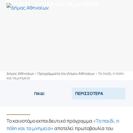
στο
Το παιδί, η πόλη και τα μνημεία
EN
Skip
Open
Close
περιεχόμενο
to
mobile
mobile
content
menu
menu
Δήμος Αθηναίων
>
Προγράμματα του Δήμου Αθηναίων
>
Το παιδί, η πόλη
και τα μνημεία
ΠΕΡΙΣΣΟΤΕΡΑ
ΠΑΙΔΙ
Το καινοτόμο εκπαιδευτικό πρόγραμμα 
«Το παιδί, η 
πόλη και τα μνημεία»
 αποτελεί πρωτοβουλία του 