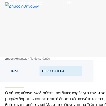
στο
Παιδικές Χαρές
EN
Skip
Open
Close
περιεχόμενο
to
mobile
mobile
content
menu
menu
Δήμος Αθηναίων
>
Παιδικές Χαρές
ΠΕΡΙΣΣΟΤΕΡΑ
ΠΑΙΔΙ
Ο Δήμος Αθηναίων διαθέτει παιδικές χαρές για την ψυχα
μικρών δημοτών και στις επτά δημοτικές κοινότητες του, 
βρίσκονται υπό την επίβλεψη του Οργανισμού Πολιτισμού