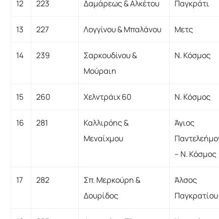
12
223
Δαμάρεως & Αλκέτου
Παγκράτι
13
227
Λογγίνου & Μπαλάνου
Μετς
14
239
Σαρκουδίνου &
Ν. Κόσμος
Μούραιη
15
260
Χελντράιχ 60
Ν. Κόσμος
16
281
Καλλιρόης &
Άγιος
Μεναίχμου
Παντελεήμο
– Ν. Κόσμος
17
282
Σπ. Μερκούρη &
Άλσος
Δουρίδος
Παγκρατίου