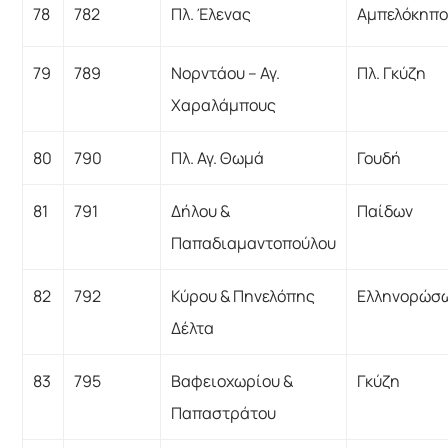
78
782
Πλ. Έλενας
Αμπελόκηπο
79
789
Νορντάου – Αγ.
Πλ. Γκύζη
Χαραλάμπους
80
790
Πλ. Αγ. Θωμά
Γουδή
81
791
Δήλου &
Παίδων
Παπαδιαμαντοπούλου
82
792
Κύρου & Πηνελόπης
Ελληνορώσ
Δέλτα
83
795
Βαφειοχωρίου &
Γκύζη
Παπαστράτου