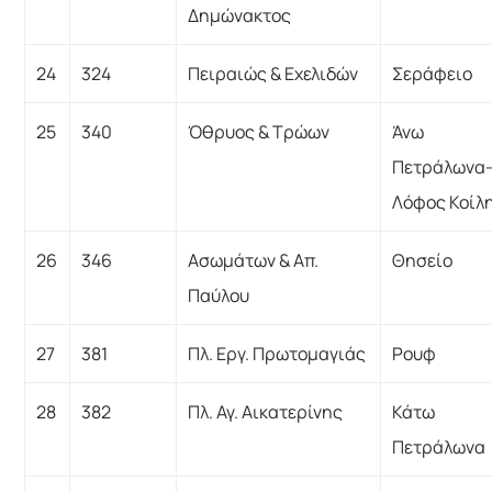
Δημώνακτος
24
324
Πειραιώς & Εχελιδών
Σεράφειο
25
340
Όθρυος & Τρώων
Άνω
Πετράλωνα
Λόφος Κοίλ
26
346
Ασωμάτων & Απ.
Θησείο
Παύλου
27
381
Πλ. Εργ. Πρωτομαγιάς
Ρουφ
28
382
Πλ. Αγ. Αικατερίνης
Κάτω
Πετράλωνα