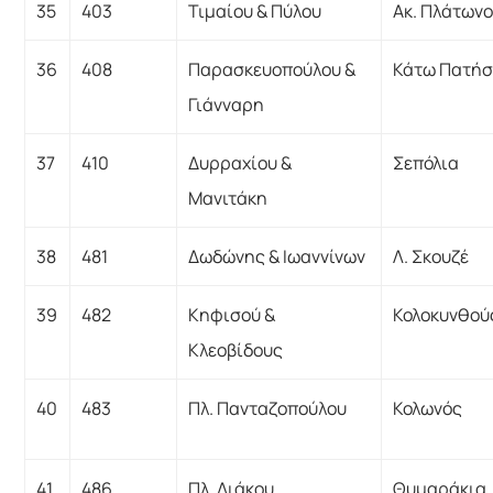
35
403
Τιμαίου & Πύλου
Ακ. Πλάτων
36
408
Παρασκευοπούλου &
Κάτω Πατήσ
Γιάνναρη
37
410
Δυρραχίου &
Σεπόλια
Μανιτάκη
38
481
Δωδώνης & Ιωαννίνων
Λ. Σκουζέ
39
482
Κηφισού &
Κολοκυνθού
Κλεοβίδους
40
483
Πλ. Πανταζοπούλου
Κολωνός
41
486
Πλ. Διάκου
Θυμαράκια