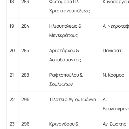
18
283
Φωτομάρα Πλ.
Κυνοσάργο
Χριστιανουπόλεως
19
284
Ηλιουπόλεως &
Α’ Νεκροταφ
Μενεκράτους
20
285
Αριστάρχου &
Παγκράτι
Αστυδάμαντος
21
288
Ραφτοπούλου &
Ν. Κόσμος
Σουλιωτών
22
295
Πλατεία Αγίου Ιωάννη
Λ.
Βουλιαγμέν
23
296
Κριναγόρου &
Αγ. Σώστης