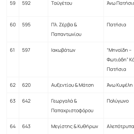
59
592
Ταϋγέτου
Άνω Πατήσι
60
595
Πλ. Ζέρβα &
Πατήσια
Παπαντωνίου
61
597
Ιακωβάτων
“Μηναϊδη –
Φωτιάδη” Κ
Πατήσια
62
620
Αυξεντίου & Μάτση
Άνω Κυψέλη
63
642
Γεωργαλά &
Πολύγωνο
Παπαχριστοφόρου
64
643
Μεγίστης & Κυθήρων
Αλεπότρυπ