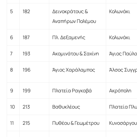
5
182
Δεινοκράτους &
Κολωνάκι
Αναπήρων Πολέμου
6
187
Πλ. Δεξαμενής
Κολωνάκι
7
193
Ακομινάτου & Σαχίνη
Άγιος Παύλ
8
196
Άγιος Χαράλαμπος
Άλσος Συγγ
9
199
Πλατεία Ραγκαβά
Ακρόπολη
10
213
Βαθυκλέους
Πλατεία Πλ
11
215
Πυθέου & Γεωμέτρου
Κυνοσάργο