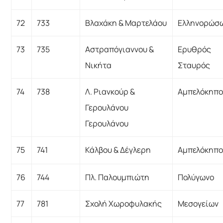
72
733
Βλαχάκη & Μαρτελάου
Ελληνορώσ
73
735
Αστραπόγιαννου &
Ερυθρός
Νικήτα
Σταυρός
74
738
Λ. Ριανκούρ &
Αμπελόκηπο
Γερουλάνου
Γερουλάνου
75
741
Κάλβου & Δέγλερη
Αμπελόκηπο
76
744
Πλ. Παλουμπιώτη
Πολύγωνο
77
781
Σχολή Χωροφυλακής
Μεσογείων