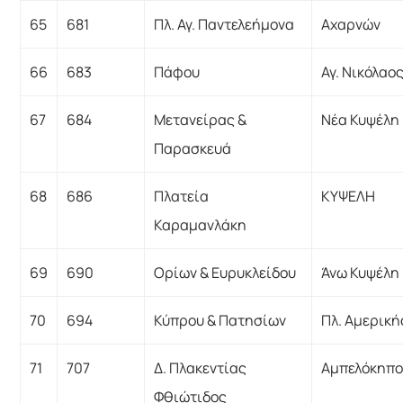
65
681
Πλ. Αγ. Παντελεήμονα
Αχαρνών
66
683
Πάφου
Αγ. Νικόλαο
67
684
Μετανείρας &
Νέα Κυψέλη
Παρασκευά
68
686
Πλατεία
ΚΥΨΕΛΗ
Καραμανλάκη
69
690
Ορίων & Ευρυκλείδου
Άνω Κυψέλη
70
694
Κύπρου & Πατησίων
Πλ. Αμερική
71
707
Δ. Πλακεντίας
Αμπελόκηπο
Φθιώτιδος