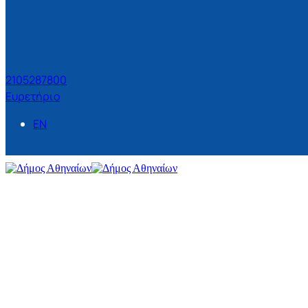
2105287800
Ευρετήριο
EN