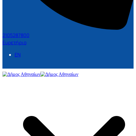
2105287800
Ευρετήριο
EN