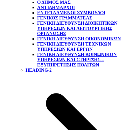
Ο ΔΗΜΟΣ ΜΑΣ
ΑΝΤΙΔΉΜΑΡΧΟΙ
ΕΝΤΕΤΑΛΜΈΝΟΙ ΣΎΜΒΟΥΛΟΙ
ΓΕΝΙΚΌΣ ΓΡΑΜΜΑΤΈΑΣ
ΓΕΝΙΚΉ ΔΙΕΎΘΥΝΣΗ ΔΙΟΙΚΗΤΙΚΏΝ
ΥΠΗΡΕΣΙΏΝ ΚΑΙ ΛΕΙΤΟΥΡΓΙΚΉΣ
ΟΡΓΆΝΩΣΗΣ
ΓΕΝΙΚΉ ΔΙΕΎΘΥΝΣΗ ΟΙΚΟΝΟΜΙΚΏΝ
ΓΕΝΙΚΉ ΔΙΕΎΘΥΝΣΗ ΤΕΧΝΙΚΏΝ
ΥΠΗΡΕΣΙΏΝ ΚΑΙ ΈΡΓΩΝ
ΓΕΝΙΚΉ ΔΙΕΎΘΥΝΣΗ ΚΟΙΝΩΝΙΚΏΝ
ΥΠΗΡΕΣΙΏΝ ΚΑΙ ΣΤΉΡΙΞΗΣ –
ΕΞΥΠΗΡΈΤΗΣΗΣ ΠΟΛΙΤΏΝ
HEADING-2