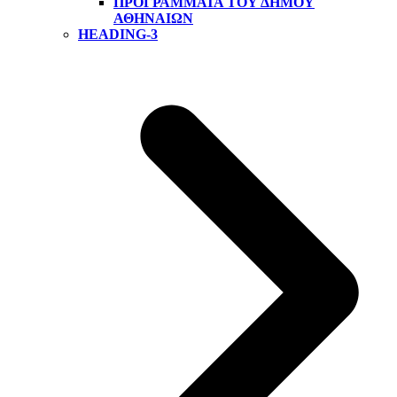
ΠΡΟΓΡΆΜΜΑΤΑ ΤΟΥ ΔΉΜΟΥ
ΑΘΗΝΑΊΩΝ
HEADING-3