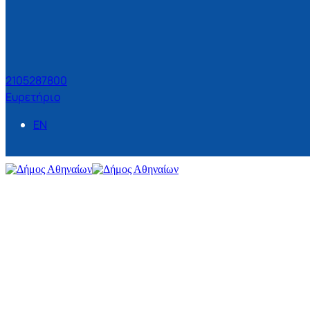
2105287800
Ευρετήριο
EN