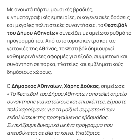
Με ανοιχτά πάρτυ, μουσικές βραδιές,
κινηματογραφικές εμπειρίες, οικογενειακές δράσεις
και μεγάλες πολιτιστικές συναντήσεις, το
Φεστιβάλ
του Δήμου Αθηναίων
συνεχίζει με αμείωτο ρυθμό το
πρόγραμμά του. Από το ιστορικό κέντρο και τις
γειτονιές της Αθήνας, το Φεστιβάλ δημιουργεί
καθημερινά νέες αφορμές για έξοδο, συμμετοχή και
συνάντηση σε πάρκα, πλατείες και εμβληματικούς
δημόσιους χώρους.
Ο
Δήμαρχος Αθηναίων, Χάρης Δούκας
, σημείωσε:
«
Το Φεστιβάλ του Δήμου Αθηναίων αποτελεί σημείο
συνάντησης για κατοίκους και επισκέπτες. Είμαστε
πολύ χαρούμενοι για τη μαζική συμμετοχή των
εκδηλώσεων της προηγούμενης εβδομάδας.
Συνεχίζουμε δυναμικά με ένα πρόγραμμα που
απευθύνεται σε όλα τα κοινά. Υπαίθριος