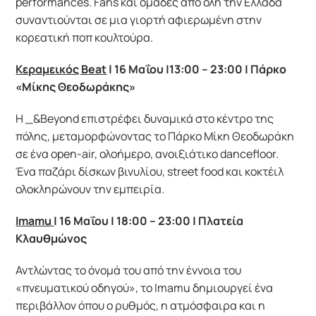
performances. Fans και ομάδες από όλη την Ελλάδα
συναντιούνται σε μια γιορτή αφιερωμένη στην
κορεατική ποπ κουλτούρα.
Κεραμεικός Beat
| 16 Μαΐου |13:00 – 23:00 | Πάρκο
«Μίκης Θεοδωράκης»
Η _&Βeyond επιστρέφει δυναμικά στο κέντρο της
πόλης, μεταμορφώνοντας το Πάρκο Μίκη Θεοδωράκη
σε ένα open-air, ολοήμερο, ανοιξιάτικο dancefloor.
Ένα παζάρι δίσκων βινυλίου, street food και κοκτέιλ
ολοκληρώνουν την εμπειρία.
Imamu
| 16 Μαΐου | 18:00 – 23:00 | Πλατεία
Κλαυθμώνος
Αντλώντας το όνομά του από την έννοια του
«πνευματικού οδηγού», το Imamu δημιουργεί ένα
περιβάλλον όπου ο ρυθμός, η ατμόσφαιρα και η