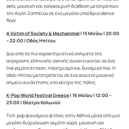
sets, μουσική και καλοκαιρινή διάθεση μετατρέπουν
την Αίγλη Ζαππείου σε ένα μεγάλο υπαίθριο dance
floor.
A Victim of Society & Mechanimal
| 15
Μαΐου
| 20:00
– 22:00 |
Οδός
Ηπίτου
Δύο από τα πιο χαρακτηριστικά σχήματα της
σύγχρονης ελληνικής σκηνής συναντιούνται σε ένα
live γεμάτο ένταση, ηλεκτρισμό και δυναμικό ήχο. Η
οδός Ηπίτου μετατρέπεται σε ένα ανοιχτό μουσικό
σημείο συνάντησης στο κέντρο της πόλης.
K-Pop World Festival Greece
| 16
Μαΐου
| 12:00 –
23:00 |
Θέατρο
Κολωνού
Το K-pop φαινόμενο φτάνει στην Αθήνα μέσα από μια
μεγάλη διοργάνωση γεμάτη χορό, μουσική και