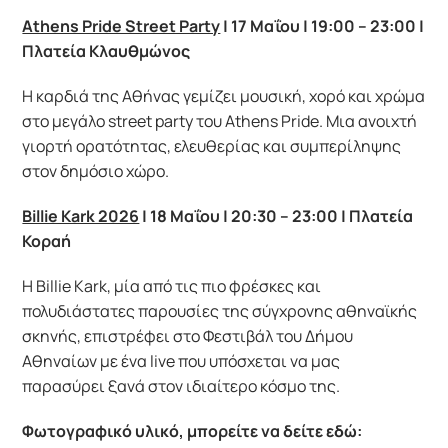
Athens Pride Street Party
| 17
Μαΐου
| 19:00 – 23:00 |
Πλατεία
Κλαυθμώνος
Η καρδιά της Αθήνας γεμίζει μουσική, χορό και χρώμα
στο μεγάλο street party του Athens Pride. Μια ανοιχτή
γιορτή ορατότητας, ελευθερίας και συμπερίληψης
στον δημόσιο χώρο.
Billie Kark 2026
| 18 Μαΐου | 20:30 – 23:00 | Πλατεία
Κοραή
Η Billie Kark, μία από τις πιο φρέσκες και
πολυδιάστατες παρουσίες της σύγχρονης αθηναϊκής
σκηνής, επιστρέφει στο Φεστιβάλ του Δήμου
Αθηναίων με ένα live που υπόσχεται να μας
παρασύρει ξανά στον ιδιαίτερο κόσμο της.
Φωτογραφικό υλικό, μπορείτε να δείτε εδώ: