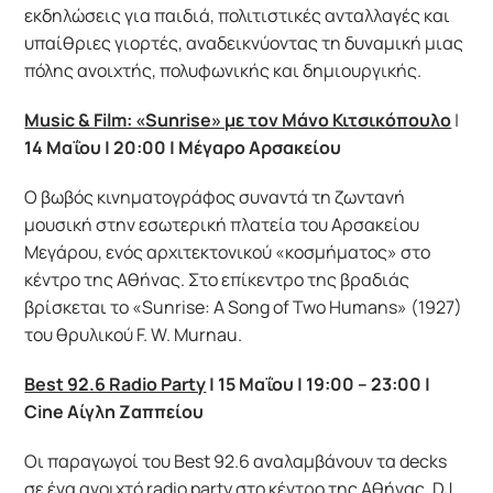
εκδηλώσεις για παιδιά, πολιτιστικές ανταλλαγές και
υπαίθριες γιορτές, αναδεικνύοντας τη δυναμική μιας
πόλης ανοιχτής, πολυφωνικής και δημιουργικής.
Music & Film: «Sunrise» με τον Μάνo Κιτσικόπουλο
|
14 Μαΐου | 20:00 | Μέγαρο Αρσακείου
Ο βωβός κινηματογράφος συναντά τη ζωντανή
μουσική στην εσωτερική πλατεία του Αρσακείου
Μεγάρου, ενός αρχιτεκτονικού «κοσμήματος» στο
κέντρο της Αθήνας. Στο επίκεντρο της βραδιάς
βρίσκεται το «Sunrise: A Song of Two Humans» (1927)
του θρυλικού F. W. Murnau.
Best 92.6 Radio Party
| 15 Μαΐου | 19:00 – 23:00 |
Cine Αίγλη Ζαππείου
Οι παραγωγοί του Best 92.6 αναλαμβάνουν τα decks
σε ένα ανοιχτό radio party στο κέντρο της Αθήνας. DJ