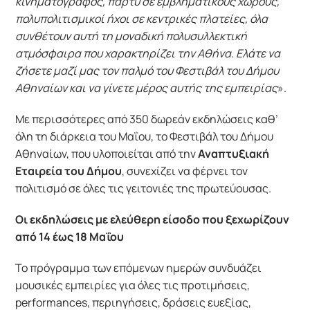
κινηματογράφος, πάρτυ σε εμβληματικούς χώρους,
πολυπολιτισμικοί ήχοι σε κεντρικές πλατείες, όλα
συνθέτουν αυτή τη μοναδική πολυσυλλεκτική
ατμόσφαιρα που χαρακτηρίζει την Αθήνα. Ελάτε να
ζήσετε μαζί μας τον παλμό του Φεστιβάλ του Δήμου
Αθηναίων και να γίνετε μέρος αυτής της εμπειρίας
».
Με περισσότερες από 350 δωρεάν εκδηλώσεις καθ’
όλη τη διάρκεια του Μαΐου, το Φεστιβάλ του Δήμου
Αθηναίων, που υλοποιείται από την
Αναπτυξιακή
Εταιρεία του Δήμου
, συνεχίζει να φέρνει τον
πολιτισμό σε όλες τις γειτονιές της πρωτεύουσας.
Οι εκδηλώσεις με ελεύθερη είσοδο που ξεχωρίζουν
από 14 έως 18 Μαΐου
Το πρόγραμμα των επόμενων ημερών συνδυάζει
μουσικές εμπειρίες για όλες τις προτιμήσεις,
performances, περιηγήσεις, δράσεις ευεξίας,