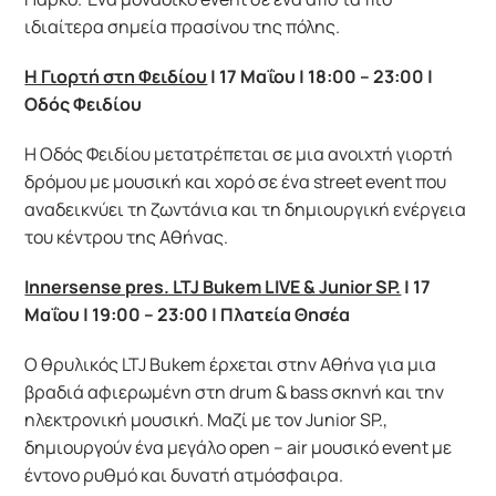
ιδιαίτερα σημεία πρασίνου της πόλης.
Η Γιορτή στη Φειδίου
| 17 Μαΐου | 18:00 – 23:00 |
Οδός Φειδίου
Η Οδός Φειδίου μετατρέπεται σε μια ανοιχτή γιορτή
δρόμου με μουσική και χορό σε ένα street event που
αναδεικνύει τη ζωντάνια και τη δημιουργική ενέργεια
του κέντρου της Αθήνας.
Innersense pres. LTJ Bukem LIVE & Junior SP.
| 17
Μαΐου | 19:00 – 23:00 | Πλατεία Θησέα
Ο θρυλικός LTJ Bukem έρχεται στην Αθήνα για μια
βραδιά αφιερωμένη στη drum & bass σκηνή και την
ηλεκτρονική μουσική. Μαζί με τον Junior SP.,
δημιουργούν ένα μεγάλο open – air μουσικό event με
έντονο ρυθμό και δυνατή ατμόσφαιρα.