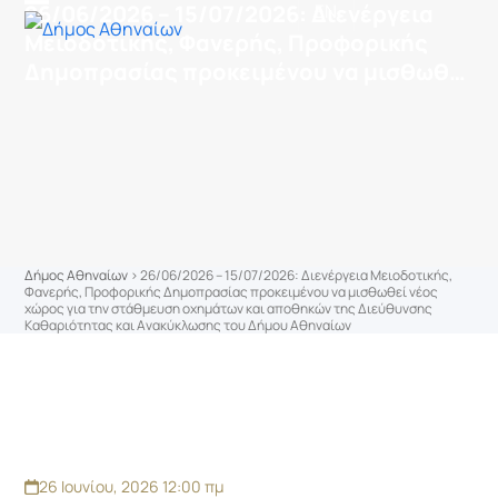
στο
26/06/2026 – 15/07/2026: Διενέργεια
EN
Skip
Open
Close
περιεχόμενο
Μειοδοτικής, Φανερής, Προφορικής
to
mobile
mobile
Δημοπρασίας προκειμένου να μισθωθεί
content
menu
menu
νέος χώρος για την στάθμευση
οχημάτων και αποθηκών της
Διεύθυνσης Καθαριότητας και
Ανακύκλωσης του Δήμου Αθηναίων
Δήμος Αθηναίων
>
26/06/2026 – 15/07/2026: Διενέργεια Μειοδοτικής,
Φανερής, Προφορικής Δημοπρασίας προκειμένου να μισθωθεί νέος
χώρος για την στάθμευση οχημάτων και αποθηκών της Διεύθυνσης
Καθαριότητας και Ανακύκλωσης του Δήμου Αθηναίων
26 Ιουνίου, 2026 12:00 πμ