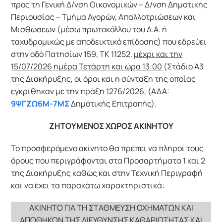
προς τη Γενική Δ/νση Οικονομικών – Δ/νση Δημοτικής
Περιουσίας – Τμήμα Αγορών, Απαλλοτριώσεων και
Μισθώσεων (μέσω πρωτοκόλλου του Δ.Α. ή
ταχυδρομικώς με αποδεικτικό επίδοσης) που εδρεύει
στην οδό Πατησίων 159, TK 11252,
μέχρι και την
15/07/2026 ημέρα Τετάρτη και ώρα 13:00
(Στάδιο Α3
της Διακήρυξης, οι όροι και η σύνταξη της οποίας
εγκρίθηκαν με την πράξη 1276/2026, (ΑΔΑ:
9ΨΓΖΩ6Μ-7ΜΣ
Δημοτικής Επιτροπής).
ΖΗΤΟΥΜΕΝΟΣ ΧΩΡΟΣ ΑΚΙΝΗΤΟΥ
Το προσφερόμενο ακίνητο θα πρέπει να πληροί τους
όρους που περιγράφονται στα Προσαρτήματα 1 και 2
της Διακήρυξης καθώς και στην Τεχνική Περιγραφή
και να έχει τα παρακάτω χαρακτηριστικά:
ΑΚΙΝΗΤΟ ΓΙΑ ΤΗ ΣΤΑΘΜΕΥΣΗ ΟΧΗΜΑΤΩΝ ΚΑΙ
ΑΠΟΘΗΚΩΝ ΤΗΣ ΔΙΕΥΘΥΝΣΗΣ ΚΑΘΑΡΙΟΤΗΤΑΣ ΚΑΙ