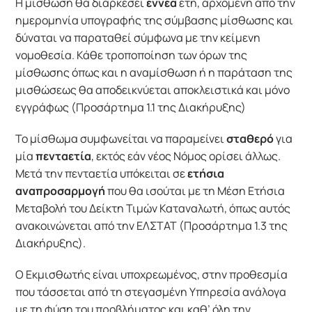
Η μίσθωση θα διαρκέσει
εννέα
έτη, αρχομένη από την
ημερομηνία υπογραφής της σύμβασης μίσθωσης και
δύναται να παραταθεί σύμφωνα με την κείμενη
νομοθεσία. Κάθε τροποποίηση των όρων της
μίσθωσης όπως και η αναμίσθωση ή η παράταση της
μισθώσεως θα αποδεικνύεται αποκλειστικά και μόνο
εγγράφως (Προσάρτημα 1.1 της Διακήρυξης)
Το μίσθωμα συμφωνείται να παραμείνει
σταθερό
για
μία
πενταετία
, εκτός εάν νέος Νόμος ορίσει άλλως.
Μετά την πενταετία υπόκειται σε
ετήσια
αναπροσαρμογή
που θα ισούται με τη Μέση Ετήσια
Μεταβολή του Δείκτη Τιμών Καταναλωτή, όπως αυτός
ανακοινώνεται από την ΕΛΣΤΑΤ (Προσάρτημα 1.3 της
Διακήρυξης).
Ο Εκμισθωτής είναι υποχρεωμένος, στην προθεσμία
που τάσσεται από τη στεγασμένη Υπηρεσία ανάλογα
με τη φύση του προβλήματος και καθ’ όλη την