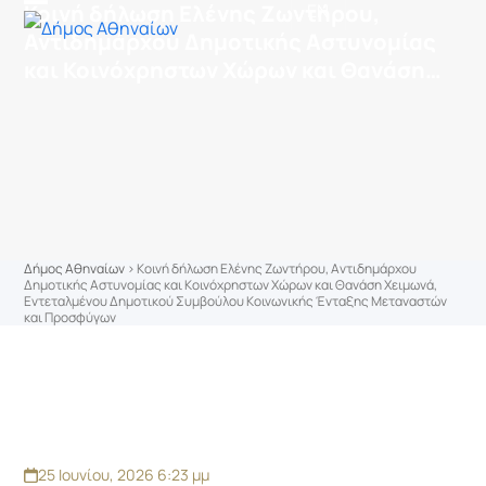
στο
Κοινή δήλωση Ελένης Ζωντήρου,
EN
Skip
Open
Close
περιεχόμενο
Αντιδημάρχου Δημοτικής Αστυνομίας
to
mobile
mobile
και Κοινόχρηστων Χώρων και Θανάση
content
menu
menu
Χειμωνά, Εντεταλμένου Δημοτικού
Συμβούλου Κοινωνικής Ένταξης
Μεταναστών και Προσφύγων
Δήμος Αθηναίων
>
Κοινή δήλωση Ελένης Ζωντήρου, Αντιδημάρχου
Δημοτικής Αστυνομίας και Κοινόχρηστων Χώρων και Θανάση Χειμωνά,
Εντεταλμένου Δημοτικού Συμβούλου Κοινωνικής Ένταξης Μεταναστών
και Προσφύγων
25 Ιουνίου, 2026 6:23 μμ