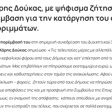
ρης Δούκας, με ψήφισμα ζήτη
μβαση για την κατάργηση του 
ριμμάτων.
ν παρέμβασή του
στη σημερινή συνεδρίαση του Διοικητικού
Χάρης Δούκας
σημείωσε:
«
Τ
ις τελευταίες μέρες με αλλεπά
 κεφαλικού φόρου από τους Δήμους και κατ’ επέκταση από τ
άτων. Μας επιβάλλουν να πληρώσουμε εκατομμύρια ευρώ, ως
εις και καθυστερήσεις στον τομέα της ανακύκλωσης. Αφού ο
ύκλωση – φορείς, ζητούν τώρα από τους Δήμους να πληρώσο
 με αποφάσεις της και με προσφυγή στο Συμβούλιο της Επικρ
μως, εν αναμονή της απόφασης, κάποιοι σπεύδουν, με ανορθ
υν την είσπραξη του τέλους, που ανέρχεται σε πολλά εκατομ