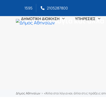
στο
Skip
περιεχόμενο
1595
2105287800
to
content
«Άλλα στα λόγια και άλλα
ΔΗΜΟΤΙΚΗ ΔΙΟΙΚΗΣΗ
ΥΠΗΡΕΣΙΕΣ
Δήμος Αθηναίων
>
«Άλλα στα λόγια και άλλα στις πράξεις απ