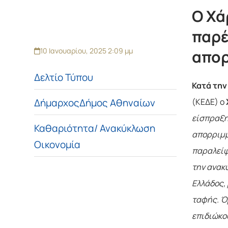
O Χά
παρέ
10 Ιανουαρίου, 2025 2:09 μμ
απορ
Δελτίο Τύπου
Κατά τη
Δήμαρχος
Δήμος Αθηναίων
(ΚΕΔΕ) ο
είσπραξη
Καθαριότητα/ Ανακύκλωση
απορριμμ
Οικονομία
παραλείψ
την ανακ
Ελλάδος,
ταφής. Ό
επιδιώκο