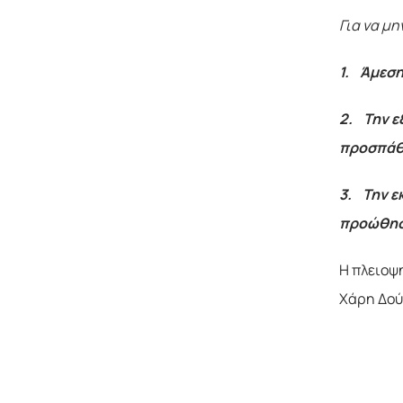
Για να μ
1.
Άμεση
2.
Την ε
προσπάθ
3.
Την ε
προώθηση
Η πλειοψ
Χάρη Δού