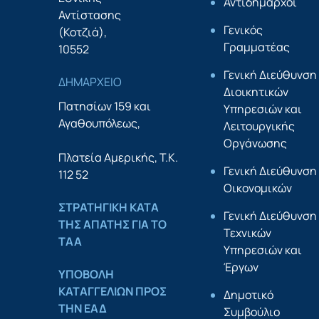
Αντιδήμαρχοι
Αντίστασης
Γενικός
(Κοτζιά),
Γραμματέας
10552
Γενική Διεύθυνση
ΔΗΜΑΡΧΕΙΟ
Διοικητικών
Πατησίων 159 και
Υπηρεσιών και
Αγαθουπόλεως,
Λειτουργικής
Οργάνωσης
Πλατεία Αμερικής, Τ.Κ.
Γενική Διεύθυνση
112 52
Οικονομικών
ΣΤΡΑΤΗΓΙΚΗ ΚΑΤΑ
Γενική Διεύθυνση
ΤΗΣ ΑΠΑΤΗΣ ΓΙΑ ΤΟ
Τεχνικών
ΤΑΑ
Υπηρεσιών και
Έργων
YΠΟΒΟΛΗ
ΚΑΤΑΓΓΕΛΙΩΝ ΠΡΟΣ
Δημοτικό
ΤΗΝ ΕΑΔ
Συμβούλιο