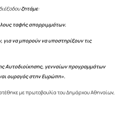
αδιέξοδου
ζητάμε
:
έλους ταφής απορριμμάτων.
, για να μπορούν να υποστηρίξουν τις
 της Αυτοδιοίκησης, γενναίων προγραμμάτων
ναι ουραγός στην Ευρώπη».
τατέθηκε με πρωτοβουλία του Δημάρχου Αθηναίων,