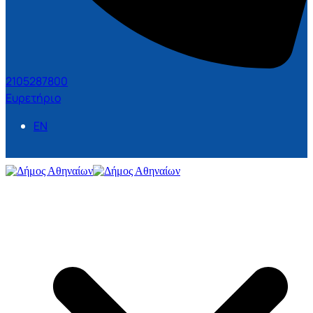
2105287800
Ευρετήριο
EN