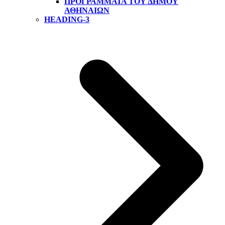
ΠΡΟΓΡΆΜΜΑΤΑ ΤΟΥ ΔΉΜΟΥ
ΑΘΗΝΑΊΩΝ
HEADING-3