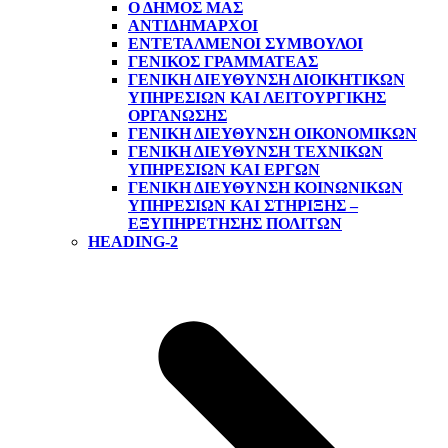
Ο ΔΗΜΟΣ ΜΑΣ
ΑΝΤΙΔΉΜΑΡΧΟΙ
ΕΝΤΕΤΑΛΜΈΝΟΙ ΣΎΜΒΟΥΛΟΙ
ΓΕΝΙΚΌΣ ΓΡΑΜΜΑΤΈΑΣ
ΓΕΝΙΚΉ ΔΙΕΎΘΥΝΣΗ ΔΙΟΙΚΗΤΙΚΏΝ
ΥΠΗΡΕΣΙΏΝ ΚΑΙ ΛΕΙΤΟΥΡΓΙΚΉΣ
ΟΡΓΆΝΩΣΗΣ
ΓΕΝΙΚΉ ΔΙΕΎΘΥΝΣΗ ΟΙΚΟΝΟΜΙΚΏΝ
ΓΕΝΙΚΉ ΔΙΕΎΘΥΝΣΗ ΤΕΧΝΙΚΏΝ
ΥΠΗΡΕΣΙΏΝ ΚΑΙ ΈΡΓΩΝ
ΓΕΝΙΚΉ ΔΙΕΎΘΥΝΣΗ ΚΟΙΝΩΝΙΚΏΝ
ΥΠΗΡΕΣΙΏΝ ΚΑΙ ΣΤΉΡΙΞΗΣ –
ΕΞΥΠΗΡΈΤΗΣΗΣ ΠΟΛΙΤΏΝ
HEADING-2