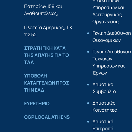
Διοικητικών
Πατησίων 159 και
Υπηρεσιών και
Αγαθουπόλεως,
Λειτουργικής
Οργάνωσης
Πλατεία Αμερικής, Τ.Κ.
Γενική Διεύθυνση
112 52
Οικονομικών
ΣΤΡΑΤΗΓΙΚΗ ΚΑΤΑ
Γενική Διεύθυνση
ΤΗΣ ΑΠΑΤΗΣ ΓΙΑ ΤΟ
Τεχνικών
ΤΑΑ
Υπηρεσιών και
Έργων
YΠΟΒΟΛΗ
ΚΑΤΑΓΓΕΛΙΩΝ ΠΡΟΣ
Δημοτικό
ΤΗΝ ΕΑΔ
Συμβούλιο
Δημοτικές
ΕΥΡΕΤΗΡΙΟ
Κοινότητες
OGP LOCAL ATHENS
Δημοτική
Επιτροπή