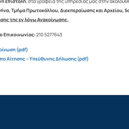
νη επιστολή
, στα γραφεία της υπηρεσίας μας στην ακόλουθ
θήνα, Τμήμα Πρωτοκόλλου, Διεκπεραίωσης και Αρχείου, 
σης της εν λόγω Ανακοίνωσης.
 Επικοινωνίας:
210 5277643
οίνωση (pdf)
πο Αίτησης – Υπεύθυνης Δήλωσης (pdf)