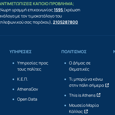
ΑΝΤΙΜΕΤΩΠΙΖΕΙΣ ΚΑΠΟΙΟ ΠΡΟΒΛΗΜΑ;
24ωρη γραμμή επικοινωνίας
1595
(χρέωση
ανάλογα με τον τιμοκατάλογο του
τηλεφωνικού σας παρόχου),
2105287800
ΥΠΗΡΕΣΙΕΣ
ΠΟΛΙΤΙΣΜΟΣ
Υπηρεσίες προς
Ο Δήμος σε
τους πολίτες
Θεματικές
Κ.Ε.Π.
Τι μπορώ να κάνω
στην πόλη σήμερα
AthensGov
This is Athens
Open Data
Μουσείο Μαρία
Κάλλας