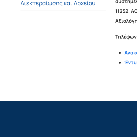
συστημέ
Διεκπεραίωσης και Αρχείου
11252, Α
Αξιολόγη
Τηλέφωνο
Ανακ
Έντυ