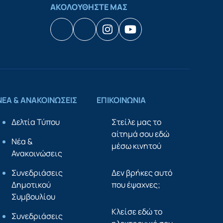
ΑΚΟΛΟΥΘΗΣΤΕ ΜΑΣ
Facebook
Houzz
Instagram
YouTube
ΝΕΑ & ΑΝΑΚΟΙΝΩΣΕΙΣ
ΕΠΙΚΟΙΝΩΝΙΑ
Δελτία Τύπου
Στείλε μας το
αίτημά σου εδώ
Νέα &
μέσω κινητού
Ανακοινώσεις
Συνεδριάσεις
Δεν βρήκες αυτό
Δημοτικού
που έψαχνες;
Συμβουλίου
Κλείσε εδώ το
Συνεδριάσεις