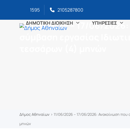
στο
Skip
περιεχόμενο
1595
2105287800
to
content
11/06/2026 – 17/06/2026
ΔΗΜΟΤΙΚΗ ΔΙΟΙΚΗΣΗ
ΥΠΗΡΕΣΙΕΣ
σύμβαση εργασίας Ιδιωτι
τεσσάρων (4) μηνών
Δήμος Αθηναίων
>
11/06/2026 – 17/06/2026: Ανακοίνωση πο
μηνών