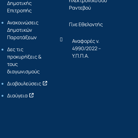
ηλεκτρονικό σου
Δημοτικής
Ραντεβού
Επιτροπής
Ανακοινώσεις
Γίνε Εθελοντής
Δημοτικών
Παρατάξεων
Αναφορές ν.
4990/2022 –
Δες τις
Υ.Π.Π.Α.
προκυρήξεις &
τους
διαγωνισμούς
Διαβουλεύσεις
Διαύγεια