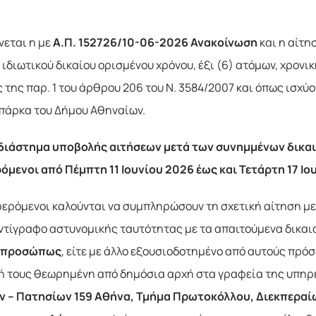
νεται η με
Α.Π. 152726/10-06-2026
Ανακοίνωση
και η αίτ
ιδιωτικού δικαίου ορισμένου χρόνου, έξι (6) ατόμων, χρον
 της παρ. 1 του άρθρου 206 του Ν. 3584/2007 και όπως ισχύ
 πάρκα του Δήμου Αθηναίων.
διάστημα υποβολής αιτήσεων μετά των συνημμένων δικα
ρόμενοι
από Πέμπτη 11 Ιουνίου 2026 έως και Τετάρτη 17 Ιο
φερόμενοι καλούνται να συμπληρώσουν τη σχετική αίτηση με 
αντίγραφο αστυνομικής ταυτότητας με τα απαιτούμενα δικαιο
οπροσώπως
, είτε με άλλο εξουσιοδοτημένο από αυτούς πρό
 τους θεωρημένη από δημόσια αρχή στα γραφεία της υπηρ
 – Πατησίων 159 Αθήνα, Τμήμα Πρωτοκόλλου, Διεκπεραίω