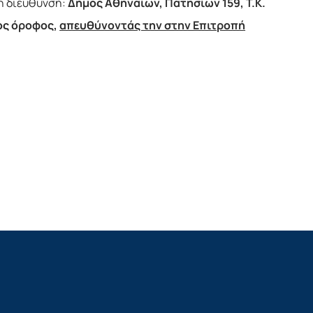
η διεύθυνση:
Δήμος Αθηναίων, Πατησίων 159, Τ.Κ.
5ος όροφος,
απευθύνοντάς την στην Επιτροπή