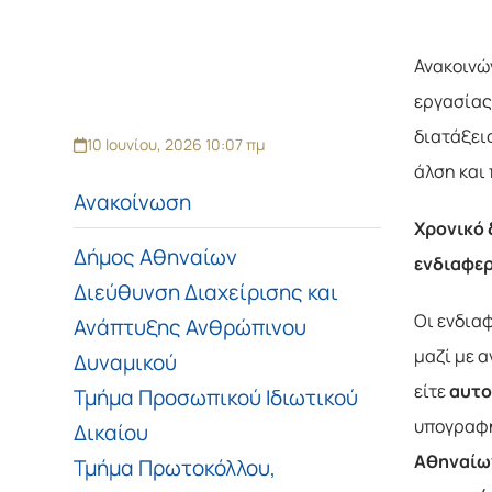
Ανακοινώ
εργασίας 
διατάξεις
10 Ιουνίου, 2026 10:07 πμ
άλση και
Ανακοίνωση
Χρονικό 
Δήμος Αθηναίων
ενδιαφε
Διεύθυνση Διαχείρισης και
Οι ενδια
Ανάπτυξης Ανθρώπινου
μαζί με 
Δυναμικού
είτε
αυτ
Τμήμα Προσωπικού Ιδιωτικού
υπογραφή
Δικαίου
Αθηναίων
Τμήμα Πρωτοκόλλου,