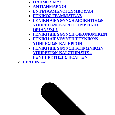
Ο ΔΗΜΟΣ ΜΑΣ
ΑΝΤΙΔΉΜΑΡΧΟΙ
ΕΝΤΕΤΑΛΜΈΝΟΙ ΣΎΜΒΟΥΛΟΙ
ΓΕΝΙΚΌΣ ΓΡΑΜΜΑΤΈΑΣ
ΓΕΝΙΚΉ ΔΙΕΎΘΥΝΣΗ ΔΙΟΙΚΗΤΙΚΏΝ
ΥΠΗΡΕΣΙΏΝ ΚΑΙ ΛΕΙΤΟΥΡΓΙΚΉΣ
ΟΡΓΆΝΩΣΗΣ
ΓΕΝΙΚΉ ΔΙΕΎΘΥΝΣΗ ΟΙΚΟΝΟΜΙΚΏΝ
ΓΕΝΙΚΉ ΔΙΕΎΘΥΝΣΗ ΤΕΧΝΙΚΏΝ
ΥΠΗΡΕΣΙΏΝ ΚΑΙ ΈΡΓΩΝ
ΓΕΝΙΚΉ ΔΙΕΎΘΥΝΣΗ ΚΟΙΝΩΝΙΚΏΝ
ΥΠΗΡΕΣΙΏΝ ΚΑΙ ΣΤΉΡΙΞΗΣ –
ΕΞΥΠΗΡΈΤΗΣΗΣ ΠΟΛΙΤΏΝ
HEADING-2