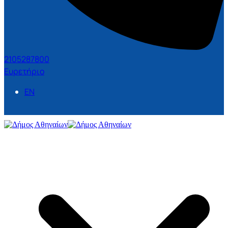
2105287800
Ευρετήριο
EN