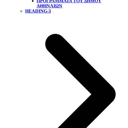
ΠΡΟΓΡΆΜΜΑΤΑ ΤΟΥ ΔΉΜΟΥ
ΑΘΗΝΑΊΩΝ
HEADING-3