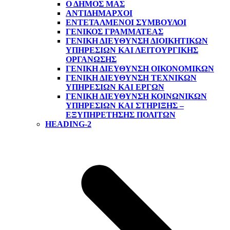
Ο ΔΗΜΟΣ ΜΑΣ
ΑΝΤΙΔΉΜΑΡΧΟΙ
ΕΝΤΕΤΑΛΜΈΝΟΙ ΣΎΜΒΟΥΛΟΙ
ΓΕΝΙΚΌΣ ΓΡΑΜΜΑΤΈΑΣ
ΓΕΝΙΚΉ ΔΙΕΎΘΥΝΣΗ ΔΙΟΙΚΗΤΙΚΏΝ
ΥΠΗΡΕΣΙΏΝ ΚΑΙ ΛΕΙΤΟΥΡΓΙΚΉΣ
ΟΡΓΆΝΩΣΗΣ
ΓΕΝΙΚΉ ΔΙΕΎΘΥΝΣΗ ΟΙΚΟΝΟΜΙΚΏΝ
ΓΕΝΙΚΉ ΔΙΕΎΘΥΝΣΗ ΤΕΧΝΙΚΏΝ
ΥΠΗΡΕΣΙΏΝ ΚΑΙ ΈΡΓΩΝ
ΓΕΝΙΚΉ ΔΙΕΎΘΥΝΣΗ ΚΟΙΝΩΝΙΚΏΝ
ΥΠΗΡΕΣΙΏΝ ΚΑΙ ΣΤΉΡΙΞΗΣ –
ΕΞΥΠΗΡΈΤΗΣΗΣ ΠΟΛΙΤΏΝ
HEADING-2