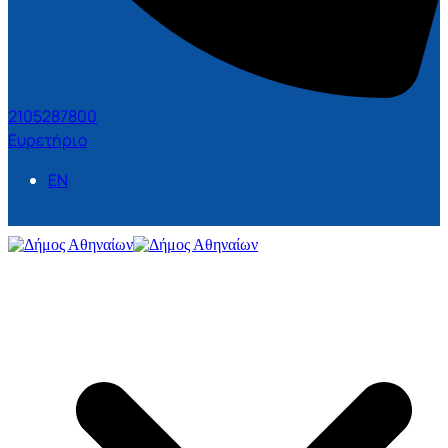
2105287800
Ευρετήριο
EN