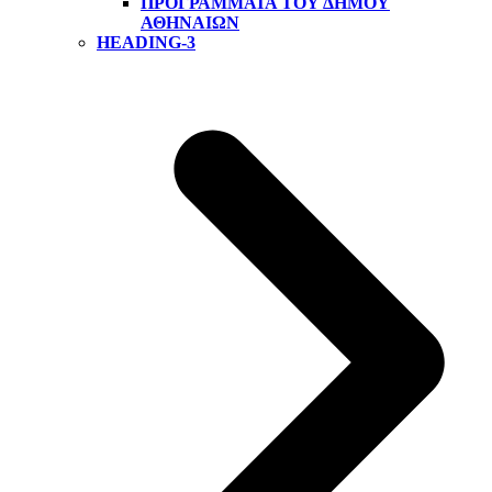
ΠΡΟΓΡΆΜΜΑΤΑ ΤΟΥ ΔΉΜΟΥ
ΑΘΗΝΑΊΩΝ
HEADING-3