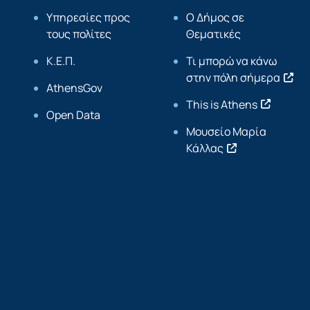
Υπηρεσίες προς
Ο Δήμος σε
τους πολίτες
Θεματικές
Κ.Ε.Π.
Τι μπορώ να κάνω
στην πόλη σήμερα
AthensGov
This is Athens
Open Data
Μουσείο Μαρία
Κάλλας