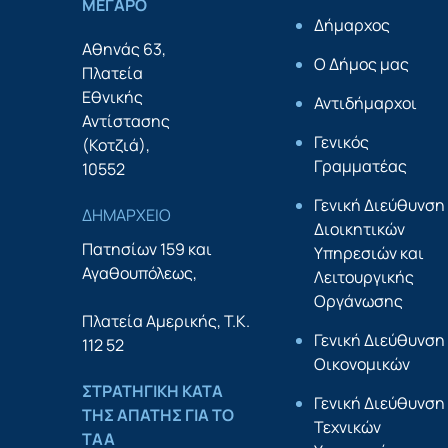
ΜΕΓΑΡΟ
Δήμαρχος
Αθηνάς 63,
Ο Δήμος μας
Πλατεία
Εθνικής
Αντιδήμαρχοι
Αντίστασης
Γενικός
(Κοτζιά),
Γραμματέας
10552
Γενική Διεύθυνση
ΔΗΜΑΡΧΕΙΟ
Διοικητικών
Πατησίων 159 και
Υπηρεσιών και
Αγαθουπόλεως,
Λειτουργικής
Οργάνωσης
Πλατεία Αμερικής, Τ.Κ.
Γενική Διεύθυνση
112 52
Οικονομικών
ΣΤΡΑΤΗΓΙΚΗ ΚΑΤΑ
Γενική Διεύθυνση
ΤΗΣ ΑΠΑΤΗΣ ΓΙΑ ΤΟ
Τεχνικών
ΤΑΑ