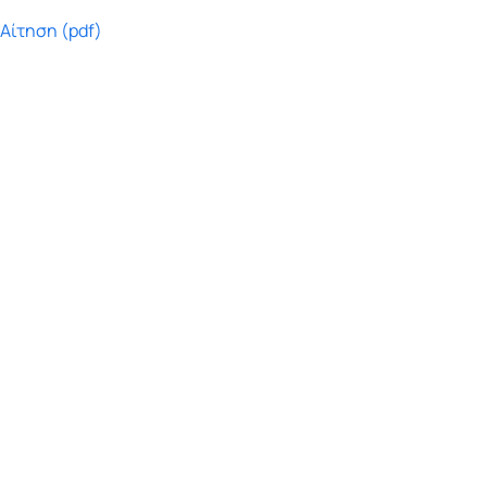
ν
Αίτηση (pdf)