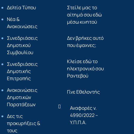
Δελτία Τύπου
Στείλε μας το
αίτημά σου εδώ
Νέα &
μέσω κινητού
Ανακοινώσεις
Συνεδριάσεις
Δεν βρήκες αυτό
Δημοτικού
που έψαχνες;
Συμβουλίου
Κλείσε εδώ το
Συνεδριάσεις
ηλεκτρονικό σου
Δημοτικής
Ραντεβού
Επιτροπής
Ανακοινώσεις
Γίνε Εθελοντής
Δημοτικών
Παρατάξεων
Αναφορές ν.
4990/2022 –
Δες τις
Υ.Π.Π.Α.
προκυρήξεις &
τους