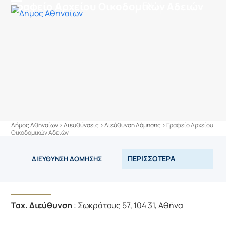
στο
Γραφείο Αρχείου Οικοδομικών Αδειών
EN
Skip
Open
Close
περιεχόμενο
to
mobile
mobile
content
menu
menu
Δήμος Αθηναίων
>
Διευθύνσεις
>
Διεύθυνση Δόμησης
>
Γραφείο Αρχείου
Οικοδομικών Αδειών
ΠΕΡΙΣΣΟΤΕΡΑ
ΔΙΕΥΘΥΝΣΗ ΔΟΜΗΣΗΣ
Ταχ. Διεύθυνση
: Σωκράτους 57, 104 31, Αθήνα