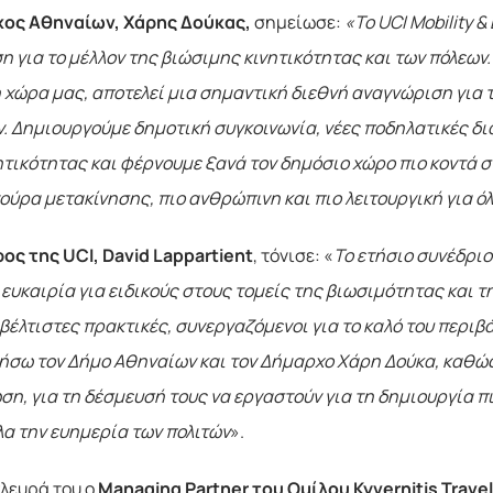
ος Αθηναίων, Χάρης Δούκας,
σημείωσε:
«Το UCI Mobility &
η για το μέλλον της βιώσιμης κινητικότητας και των πόλεων
 χώρα μας, αποτελεί μια σημαντική διεθνή αναγνώριση για 
. Δημιουργούμε δημοτική συγκοινωνία, νέες ποδηλατικές δ
ητικότητας και φέρνουμε ξανά τον δημόσιο χώρο πιο κοντά σ
ούρα μετακίνησης, πιο ανθρώπινη και πιο λειτουργική για ό
ος της UCI, David Lappartient
, τόνισε: «
Το ετήσιο συνέδριο 
ευκαιρία για ειδικούς στους τομείς της βιωσιμότητας και 
 βέλτιστες πρακτικές, συνεργαζόμενοι για το καλό του περιβ
ήσω τον Δήμο Αθηναίων και τον Δήμαρχο Χάρη Δούκα, καθώς 
ση, για τη δέσμευσή τους να εργαστούν για τη δημιουργία π
α την ευημερία των πολιτών
».
πλευρά του ο
Managing Partner του Ομίλου Kyvernitis Trave