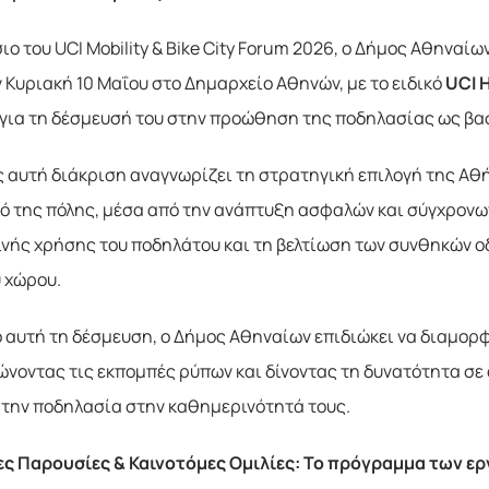
ιο του UCI Mobility & Bike City Forum 2026, ο Δήμος Αθηναίων
ν Κυριακή 10 Μαΐου στο Δημαρχείο Αθηνών, με το ειδικό
UCI
, για τη δέσμευσή του στην προώθηση της ποδηλασίας ως βα
ς αυτή διάκριση αναγνωρίζει τη στρατηγική επιλογή της Αθ
ό της πόλης, μέσα από την ανάπτυξη ασφαλών και σύγχρονω
νής χρήσης του ποδηλάτου και τη βελτίωση των συνθηκών οδ
 χώρου.
 αυτή τη δέσμευση, ο Δήμος Αθηναίων επιδιώκει να διαμορφώ
ιώνοντας τις εκπομπές ρύπων και δίνοντας τη δυνατότητα σε
 την ποδηλασία στην καθημερινότητά τους.
ς Παρουσίες & Καινοτόμες Ομιλίες: Το πρόγραμμα των ε