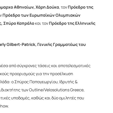
ήμαρχο Αθηναίων, Χάρη Δούκα
, τον
Πρόεδρο της
ον
Πρόεδρο των Ευρωπαϊκών Ολυμπιακών
ς, Σπύρο Καπράλο
και τον
Πρόεδρο της Ελληνικής
rly Gilbert-Patrick, Γενικής Γραμματέως του
μέσα από σύγχρονες τάσεις και αποτελεσματικές
ικούς προορισμούς για την προσέλκυση
λλάδα: o Σπύρος Παπαγεωργίου, Ιδρυτής &
νιδιοκτήτης των Outline/Velosolutions Greece,
ατικές υποδομές, καθώς και δύο ομιλητές που
Show.