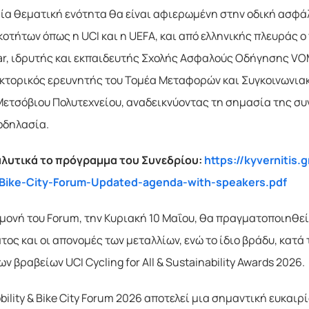
αία θεματική ενότητα θα είναι αφιερωμένη στην οδική ασφά
οτήτων όπως η UCI και η UEFA, και από ελληνικής πλευράς
kar, ιδρυτής και εκπαιδευτής Σχολής Ασφαλούς Οδήγησης VO
κτορικός ερευνητής του Τομέα Μεταφορών και Συγκοινωνιακ
Μετσόβιου Πολυτεχνείου, αναδεικνύοντας τη σημασία της σ
ποδηλασία.
αλυτικά το πρόγραμμα του Συνεδρίου:
https://kyverniti
-Bike-City-Forum-Updated-agenda-with-speakers.pdf
μονή του Forum, την Κυριακή 10 Μαΐου, θα πραγματοποιηθεί 
ος και οι απονομές των μεταλλίων, ενώ το ίδιο βράδυ, κατά
ων βραβείων UCI Cycling for All & Sustainability Awards 2026.
bility & Bike City Forum 2026 αποτελεί μια σημαντική ευκαι