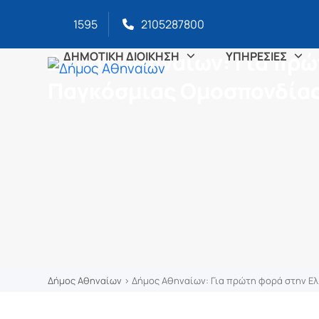
στο
Skip
περιεχόμενο
1595
2105287800
to
content
Δήμος Αθηναίων: Για πρώ
ΔΗΜΟΤΙΚΗ ΔΙΟΙΚΗΣΗ
ΥΠΗΡΕΣΙΕΣ
Παγκόσμιας Ομοσπονδία
Δήμος Αθηναίων
>
Δήμος Αθηναίων: Για πρώτη φορά στην Ε