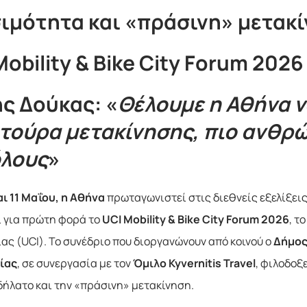
ιμότητα και «πράσινη» μετακίνη
Mobility & Bike City Forum 2026
ς Δούκας: «
Θέλουμε η Αθήνα ν
τούρα μετακίνησης, πιο ανθρώ
όλους
»
αι 11 Μαΐου, η Αθήνα
πρωταγωνιστεί στις διεθνείς εξελίξεις 
ί για πρώτη φορά το
UCI Mobility & Bike City Forum 2026
, τ
ας (UCI). Το συνέδριο που διοργανώνουν από κοινού ο
Δήμος
ίας
, σε συνεργασία με τον
Όμιλο Kyvernitis Travel
, φιλοδοξ
δήλατο και την «πράσινη» μετακίνηση.