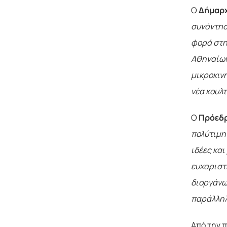
Ο
Δήμαρχ
συνάντησ
φορά στη
Αθηναίων
μικροκιν
νέα κουλτ
Ο
Πρόεδρ
πολύτιμη 
ιδέες και
ευχαριστ
διοργάνω
παράλληλ
Από την 