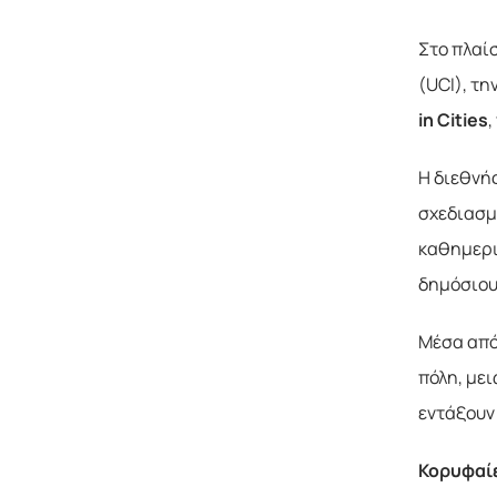
Στο πλαίσ
(UCI), τη
in
Cities
Η διεθνή
σχεδιασμ
καθημερι
δημόσιου
Μέσα από
πόλη, με
εντάξουν
Κορυφαίε