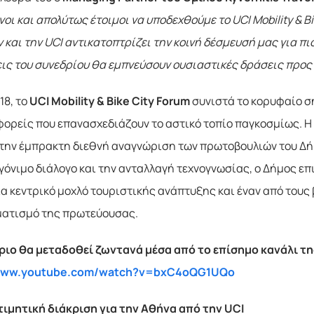
ι και απολύτως έτοιμοι να υποδεχθούμε το UCI Mobility & B
και την UCI αντικατοπτρίζει την κοινή δέσμευσή μας για πιο
ις του συνεδρίου θα εμπνεύσουν ουσιαστικές δράσεις προς
18, το
UCI Mobility & Bike City Forum
συνιστά το κορυφαίο σ
 φορείς που επανασχεδιάζουν το αστικό τοπίο παγκοσμίως. Η
 την έμπρακτη διεθνή αναγνώριση των πρωτοβουλιών του Δή
γόνιμο διάλογο και την ανταλλαγή τεχνογνωσίας, ο Δήμος ε
α κεντρικό μοχλό τουριστικής ανάπτυξης και έναν από τους 
ατισμό της πρωτεύουσας.
ριο θα μεταδοθεί ζωντανά μέσα από το επίσημο κανάλι τ
/www.youtube.com/watch?v=bxC4oQG1UQo
τιμητική διάκριση για την Αθήνα από την UCI