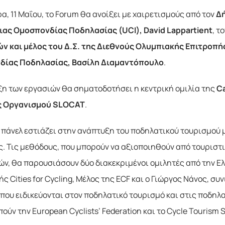
α, 11 Μαΐου, το Forum θα ανοίξει με χαιρετισμούς από τον
Δ
ας Ομοσπονδίας Ποδηλασίας (UCI), David Lappartient
, τ
ν και μέλος του Δ.Σ. της Διεθνούς Ολυμπιακής Επιτροπή
δίας Ποδηλασίας, Βασίλη Διαμαντόπουλο
.
ξη των εργασιών θα σηματοδοτήσει η κεντρική ομιλία της
Ca
ς Οργανισμού SLOCAT
.
 πάνελ εστιάζει στην ανάπτυξη του ποδηλατικού τουρισμού 
ς. Τις μεθόδους, που μπορούν να αξιοποιηθούν από τουριστ
ών, θα παρουσιάσουν δύο διακεκριμένοι ομιλητές από την Ε
ς Cities for Cycling, Μέλος της ECF και ο Γιώργος Νάνος, συ
 που ειδικεύονται στον ποδηλατικό τουρισμό και στις ποδηλ
ύν την European Cyclists’ Federation και τo Cycle Tourism 