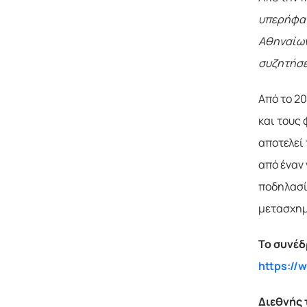
υπερήφανο
Αθηναίων 
συζητήσε
Από το 20
και τους
αποτελεί
από έναν 
ποδηλασί
μετασχημ
Το συνέδ
https:/
Διεθνής 