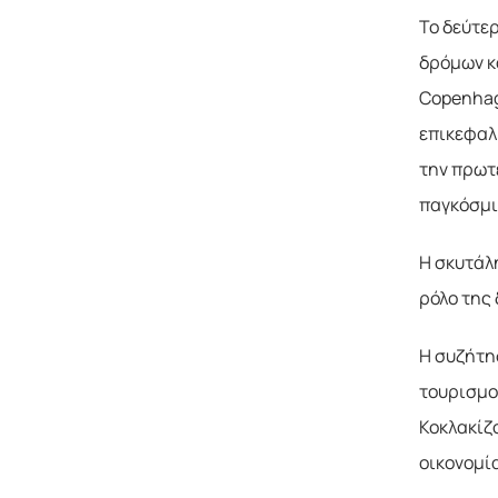
Το δεύτε
δρόμων κ
Copenhag
επικεφαλ
την πρωτ
παγκόσμι
Η σκυτάλη
ρόλο της
Η συζήτη
τουρισμού
Κοκλακίζο
οικονομί