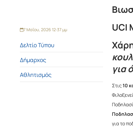
Βιωσ
UCI 
7 Μαΐου, 2026 12:37 μμ
Χάρη
Δελτίο Τύπου
κουλ
Δήμαρχος
για 
Αθλητισμός
Στις
10 κ
Φιλοξενε
Πoδηλασί
Πoδηλασ
για το πο