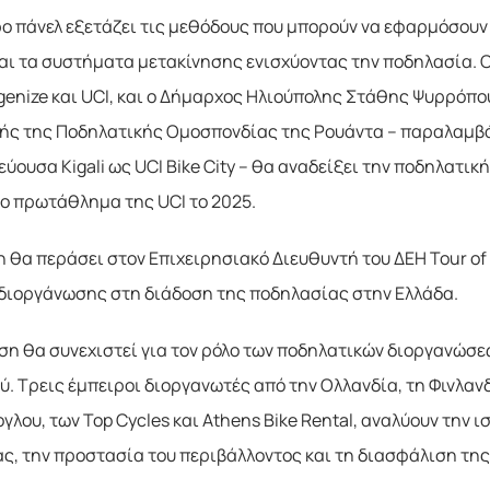
ρο πάνελ εξετάζει τις μεθόδους που μπορούν να εφαρμόσουν 
αι τα συστήματα μετακίνησης ενισχύοντας την ποδηλασία. Οι
enize και UCI, και ο Δήμαρχος Ηλιούπολης Στάθης Ψυρρόπου
ής της Ποδηλατικής Ομοσπονδίας της Ρουάντα – παραλαμβάν
εύουσα Kigali ως UCI Bike City – θα αναδείξει την ποδηλατ
ο πρωτάθλημα της UCI το 2025.
 θα περάσει στον Επιχειρησιακό Διευθυντή του ΔΕΗ Tour of H
 διοργάνωσης στη διάδοση της ποδηλασίας στην Ελλάδα.
ση θα συνεχιστεί για τον ρόλο των ποδηλατικών διοργανώσ
. Τρεις έμπειροι διοργανωτές από την Ολλανδία, τη Φινλανδ
γλου, των Top Cycles και Athens Bike Rental, αναλύουν την
ας, την προστασία του περιβάλλοντος και τη διασφάλιση της