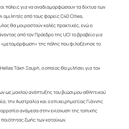
οι πόλεις για να αναδιαμορφώσουν τα δίκτυα των
 ομιλητές από τους φορείς C40 Cities,
λος θα μοιραστούν καλές πρακτικές, ενώ ο
οντας από τον Πρόεδρο της UCI το βραβείο για
ική «μεταμόρφωση» της πόλης που φιλοξένησε το
ellas Τάκη Ξουρή, ο οποίος θα μιλήσει για τον
εων ως μοχλού ανάπτυξης του βιώσιμου αθλητικού
ία, την Αυστραλία και ο επιχειρηματίας Γιάννης
 ισορροπία ανάμεσα στην ενίσχυση της τοπικής
 ποιότητας ζωής των κατοίκων.