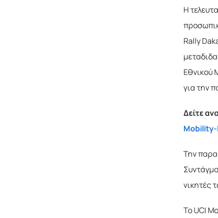
Η τελευτ
προσωπικ
Rally Da
μεταδιδα
Εθνικού 
για την 
Δείτε αν
Mobility
Την παρα
Συντάγματ
νικητές τ
Το UCI Mo