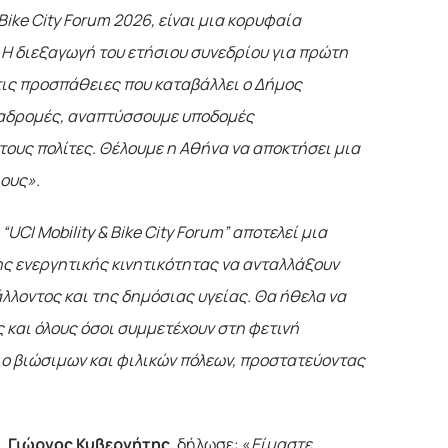
 Bike City Forum 2026, είναι μια κορυφαία
. Η διεξαγωγή του ετήσιου συνεδρίου για πρώτη
τις προσπάθειες που καταβάλλει ο Δήμος
ιαδρομές, αναπτύσσουμε υποδομές
τους πολίτες. Θέλουμε η Αθήνα να αποκτήσει μια
λους».
“UCI Mobility & Bike City Forum” αποτελεί μια
της ενεργητικής κινητικότητας να ανταλλάξουν
άλλοντος και της δημόσιας υγείας. Θα ήθελα να
και όλους όσοι συμμετέχουν στη φετινή
ιο βιώσιμων και φιλικών πόλεων, προστατεύοντας
l, Γιώργος Κυβερνήτης
, δήλωσε: «
Είμαστε