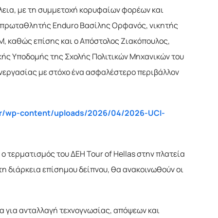
λεια, με τη συμμετοχή κορυφαίων φορέων και
 ο πρωταθλητής Enduro Βασίλης Ορφανός, νικητής
M, καθώς επίσης και ο Απόστολος Ζιακόπουλος,
ής Υποδομής της Σχολής Πολιτικών Μηχανικών του
υνεργασίας με στόχο ένα ασφαλέστερο περιβάλλον
s.gr/wp-content/uploads/2026/04/2026-UCI-
ο τερματισμός του ΔΕΗ Tour of Hellas στην πλατεία
 τη διάρκεια επίσημου δείπνου, θα ανακοινωθούν οι
ρία για ανταλλαγή τεχνογνωσίας, απόψεων και