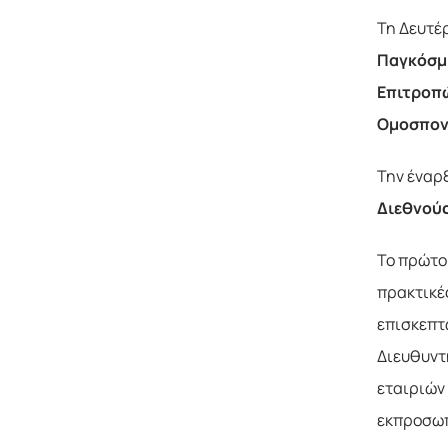
Τη Δευτέρ
Παγκόσμι
Επιτροπώ
Ομοσπον
Την έναρ
Διεθνού
Το πρώτο
πρακτικέ
επισκεπτ
Διευθυντή
εταιριών
εκπροσωπο