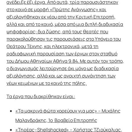
ανέδειξε έξι έργα. Από αυτά, τρία παρουσιάστηκαν
στο κοινό σε μορφή «Πρώτης Ανάγνωσης» και
αξιολογήθηκαν εκ νέου από την Κριτική Επιτροπή,
αλλά και από το κοινό, μέσα από μια διπλή διαδικασία
ψηφοφορίας: δια ζώσης, από τους θεατές που
παρακολούθησαν τις παρουσιάσεις στο Υπόγειο του
Θεάτρου Τέχνης, και ηλεκτρονικά, μετά τη
ραδιοφωνική παρουσίαση των έργων στον σταθμό
του Δήμου Αθηναίων Αθήνα 9.84. Με αυτόν τον τρόπο,
ο διαγωνισμός λειτούργησε όχι μόνο ως διαδικασία
αξιολόγησης, αλλά και ως ανοιχτή συνάντηση των
νέων κειμένων με το κοινό της πόλης.
Τα έργα που διακρίθηκαν είναι:
«Τα μακρινά φώτα χορεύουν για μας» – Μιχάλης
Μαλανδράκης, 1
ο
Βραβείο Επιτροπής
«Τηρέας–
Shellshocked
» – Χρήστος Τζιούκαλιας,