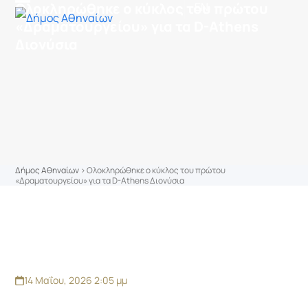
στο
Ολοκληρώθηκε ο κύκλος του πρώτου
EN
Skip
Open
Close
περιεχόμενο
«Δραματουργείου» για τα D-Athens
to
mobile
mobile
Διονύσια
content
menu
menu
Δήμος Αθηναίων
>
Ολοκληρώθηκε ο κύκλος του πρώτου
«Δραματουργείου» για τα D-Athens Διονύσια
14 Μαΐου, 2026 2:05 μμ