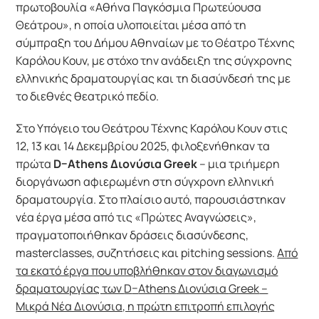
πρωτοβουλία «Αθήνα Παγκόσμια Πρωτεύουσα
Θεάτρου», η οποία υλοποιείται μέσα από τη
σύμπραξη του Δήμου Αθηναίων με το Θέατρο Τέχνης
Καρόλου Κουν, με στόχο την ανάδειξη της σύγχρονης
ελληνικής δραματουργίας και τη διασύνδεσή της με
το διεθνές θεατρικό πεδίο.
Στο Υπόγειο του Θεάτρου Τέχνης Καρόλου Κουν στις
12, 13 και 14 Δεκεμβρίου 2025, φιλοξενήθηκαν τα
πρώτα
D
–
Athens
Διονύσια
Greek
– μια τριήμερη
διοργάνωση αφιερωμένη στη σύγχρονη ελληνική
δραματουργία. Στο πλαίσιο αυτό, παρουσιάστηκαν
νέα έργα μέσα από τις «Πρώτες Αναγνώσεις»,
πραγματοποιήθηκαν δράσεις διασύνδεσης,
masterclasses, συζητήσεις και pitching sessions.
Από
τα εκατό έργα που υποβλήθηκαν στον διαγωνισμό
δραματουργίας των
D
–
Athens
Διονύσια
Greek
–
Μικρά Νέα Διονύσια, η πρώτη επιτροπή επιλογής