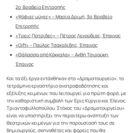
2
ο
Βραβείο Επιτροπής
«Ψόφιες μύγες» – Μαρία Δριμή, 3
ο
Βραβείο
Επιτροπής
«Τρεις Πατρίδες» – Πέτρος Λενούδιας, Έπαινος
«
Gift
» – Παύλος Τσακαλίδης, Έπαινος
«Θάλασσα από Κόκκαλα» – Ανθή Τσιρούκη,
Έπαινος
Και τα έξι έργα εντάχθηκαν στο «Δραματουργείο», το
τετράμηνο εργαστήριο ανατροφοδότησης και
εξέλιξης κειμένων, που λειτουργεί για πρώτη φορά, με
την καθοριστική συμβολή των Έρις Κύργια και Έλενας
Τριανταφυλλοπούλου. Στόχος του «Δραματουργείου»
είναι να υποστηρίξει την περαιτέρω ανάπτυξη των
θεατρικών κειμένων για την παρουσίασή τους σε
δημιουργούς, σκηνοθέτες και φορείς που θα