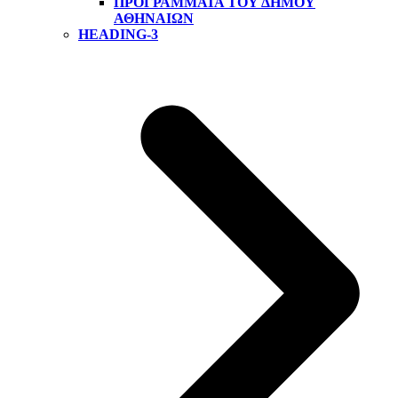
ΠΡΟΓΡΆΜΜΑΤΑ ΤΟΥ ΔΉΜΟΥ
ΑΘΗΝΑΊΩΝ
HEADING-3