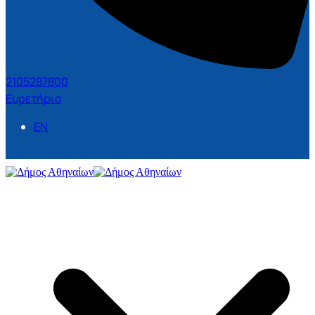
2105287800
Ευρετήριο
EN