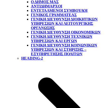
Ο ΔΗΜΟΣ ΜΑΣ
ΑΝΤΙΔΉΜΑΡΧΟΙ
ΕΝΤΕΤΑΛΜΈΝΟΙ ΣΎΜΒΟΥΛΟΙ
ΓΕΝΙΚΌΣ ΓΡΑΜΜΑΤΈΑΣ
ΓΕΝΙΚΉ ΔΙΕΎΘΥΝΣΗ ΔΙΟΙΚΗΤΙΚΏΝ
ΥΠΗΡΕΣΙΏΝ ΚΑΙ ΛΕΙΤΟΥΡΓΙΚΉΣ
ΟΡΓΆΝΩΣΗΣ
ΓΕΝΙΚΉ ΔΙΕΎΘΥΝΣΗ ΟΙΚΟΝΟΜΙΚΏΝ
ΓΕΝΙΚΉ ΔΙΕΎΘΥΝΣΗ ΤΕΧΝΙΚΏΝ
ΥΠΗΡΕΣΙΏΝ ΚΑΙ ΈΡΓΩΝ
ΓΕΝΙΚΉ ΔΙΕΎΘΥΝΣΗ ΚΟΙΝΩΝΙΚΏΝ
ΥΠΗΡΕΣΙΏΝ ΚΑΙ ΣΤΉΡΙΞΗΣ –
ΕΞΥΠΗΡΈΤΗΣΗΣ ΠΟΛΙΤΏΝ
HEADING-2