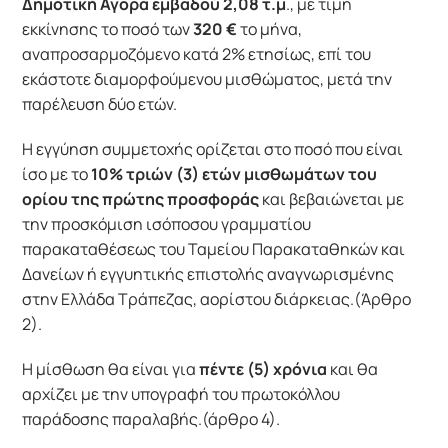
Δημοτική Αγορά εμβαδού 2,08 τ.μ
., με τιμή
εκκίνησης το ποσό των
320
€
το μήνα,
αναπροσαρμοζόμενο κατά 2% ετησίως, επί του
εκάστοτε διαμορφούμενου μισθώματος, μετά την
παρέλευση δύο ετών.
Η εγγύηση συμμετοχής ορίζεται στο ποσό που είναι
ίσο με το
10% τριών (3) ετών μισθωμάτων του
ορίου της πρώτης προσφοράς
και βεβαιώνεται με
την προσκόμιση ισόποσου γραμματίου
παρακαταθέσεως του Ταμείου Παρακαταθηκών και
Δανείων ή εγγυητικής επιστολής αναγνωρισμένης
στην Ελλάδα Τράπεζας, αορίστου διάρκειας.(Άρθρο
2).
Η μίσθωση θα είναι για
πέντε (5) χρόνια
και θα
αρχίζει με την υπογραφή του πρωτοκόλλου
παράδοσης παραλαβής.(άρθρο 4).