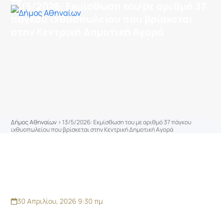
στο
13/5/2026: Εκμίσθωση του με αριθμό 37
EN
Skip
Open
Close
περιεχόμενο
πάγκου ιχθυοπωλείου που βρίσκεται
to
mobile
mobile
στην Κεντρική Δημοτική Αγορά
content
menu
menu
Δήμος Αθηναίων
>
13/5/2026: Εκμίσθωση του με αριθμό 37 πάγκου
ιχθυοπωλείου που βρίσκεται στην Κεντρική Δημοτική Αγορά
30 Απριλίου, 2026 9:30 πμ