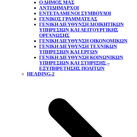
Ο ΔΗΜΟΣ ΜΑΣ
ΑΝΤΙΔΉΜΑΡΧΟΙ
ΕΝΤΕΤΑΛΜΈΝΟΙ ΣΎΜΒΟΥΛΟΙ
ΓΕΝΙΚΌΣ ΓΡΑΜΜΑΤΈΑΣ
ΓΕΝΙΚΉ ΔΙΕΎΘΥΝΣΗ ΔΙΟΙΚΗΤΙΚΏΝ
ΥΠΗΡΕΣΙΏΝ ΚΑΙ ΛΕΙΤΟΥΡΓΙΚΉΣ
ΟΡΓΆΝΩΣΗΣ
ΓΕΝΙΚΉ ΔΙΕΎΘΥΝΣΗ ΟΙΚΟΝΟΜΙΚΏΝ
ΓΕΝΙΚΉ ΔΙΕΎΘΥΝΣΗ ΤΕΧΝΙΚΏΝ
ΥΠΗΡΕΣΙΏΝ ΚΑΙ ΈΡΓΩΝ
ΓΕΝΙΚΉ ΔΙΕΎΘΥΝΣΗ ΚΟΙΝΩΝΙΚΏΝ
ΥΠΗΡΕΣΙΏΝ ΚΑΙ ΣΤΉΡΙΞΗΣ –
ΕΞΥΠΗΡΈΤΗΣΗΣ ΠΟΛΙΤΏΝ
HEADING-2