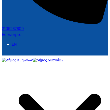
2105287800
Ευρετήριο
EN