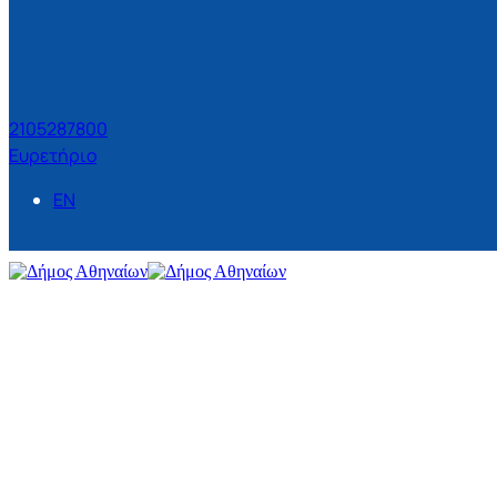
2105287800
Ευρετήριο
EN