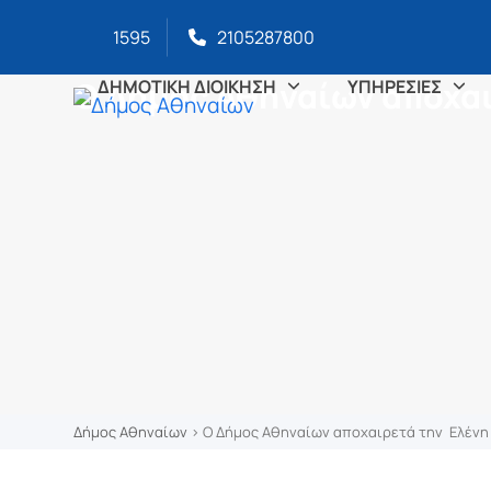
στο
Skip
περιεχόμενο
1595
2105287800
to
content
Ο Δήμος Αθηναίων αποχα
ΔΗΜΟΤΙΚΗ ΔΙΟΙΚΗΣΗ
ΥΠΗΡΕΣΙΕΣ
Δήμος Αθηναίων
>
Ο Δήμος Αθηναίων αποχαιρετά την Ελένη