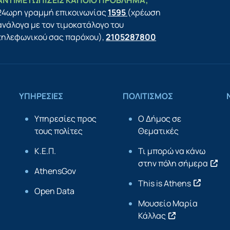
ΑΝΤΙΜΕΤΩΠΙΖΕΙΣ ΚΑΠΟΙΟ ΠΡΟΒΛΗΜΑ;
24ωρη γραμμή επικοινωνίας
1595
(χρέωση
ανάλογα με τον τιμοκατάλογο του
τηλεφωνικού σας παρόχου),
2105287800
ΥΠΗΡΕΣΙΕΣ
ΠΟΛΙΤΙΣΜΟΣ
Υπηρεσίες προς
Ο Δήμος σε
τους πολίτες
Θεματικές
Κ.Ε.Π.
Τι μπορώ να κάνω
στην πόλη σήμερα
AthensGov
This is Athens
Open Data
Μουσείο Μαρία
Κάλλας