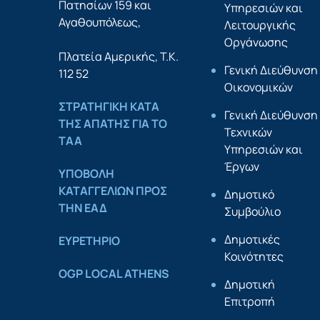
Πατησίων 159 και
Υπηρεσιών και
Αγαθουπόλεως,
Λειτουργικής
Οργάνωσης
Πλατεία Αμερικής, Τ.Κ.
Γενική Διεύθυνση
112 52
Οικονομικών
ΣΤΡΑΤΗΓΙΚΗ ΚΑΤΑ
Γενική Διεύθυνση
ΤΗΣ ΑΠΑΤΗΣ ΓΙΑ ΤΟ
Τεχνικών
ΤΑΑ
Υπηρεσιών και
Έργων
YΠΟΒΟΛΗ
ΚΑΤΑΓΓΕΛΙΩΝ ΠΡΟΣ
Δημοτικό
ΤΗΝ ΕΑΔ
Συμβούλιο
Δημοτικές
ΕΥΡΕΤΗΡΙΟ
Κοινότητες
OGP LOCAL ATHENS
Δημοτική
Επιτροπή