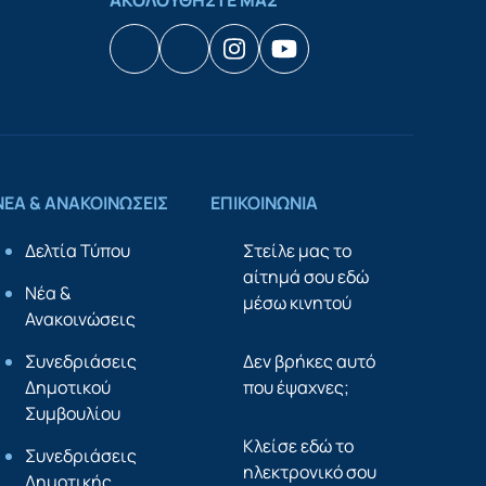
ΑΚΟΛΟΥΘΗΣΤΕ ΜΑΣ
Facebook
Houzz
Instagram
YouTube
ΝΕΑ & ΑΝΑΚΟΙΝΩΣΕΙΣ
ΕΠΙΚΟΙΝΩΝΙΑ
Δελτία Τύπου
Στείλε μας το
αίτημά σου εδώ
Νέα &
μέσω κινητού
Ανακοινώσεις
Συνεδριάσεις
Δεν βρήκες αυτό
Δημοτικού
που έψαχνες;
Συμβουλίου
Κλείσε εδώ το
Συνεδριάσεις
ηλεκτρονικό σου
Δημοτικής