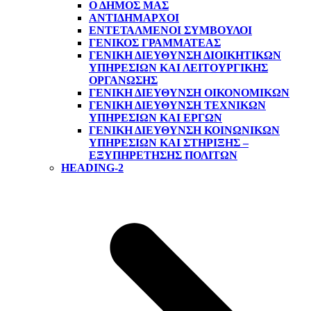
Ο ΔΗΜΟΣ ΜΑΣ
ΑΝΤΙΔΉΜΑΡΧΟΙ
ΕΝΤΕΤΑΛΜΈΝΟΙ ΣΎΜΒΟΥΛΟΙ
ΓΕΝΙΚΌΣ ΓΡΑΜΜΑΤΈΑΣ
ΓΕΝΙΚΉ ΔΙΕΎΘΥΝΣΗ ΔΙΟΙΚΗΤΙΚΏΝ
ΥΠΗΡΕΣΙΏΝ ΚΑΙ ΛΕΙΤΟΥΡΓΙΚΉΣ
ΟΡΓΆΝΩΣΗΣ
ΓΕΝΙΚΉ ΔΙΕΎΘΥΝΣΗ ΟΙΚΟΝΟΜΙΚΏΝ
ΓΕΝΙΚΉ ΔΙΕΎΘΥΝΣΗ ΤΕΧΝΙΚΏΝ
ΥΠΗΡΕΣΙΏΝ ΚΑΙ ΈΡΓΩΝ
ΓΕΝΙΚΉ ΔΙΕΎΘΥΝΣΗ ΚΟΙΝΩΝΙΚΏΝ
ΥΠΗΡΕΣΙΏΝ ΚΑΙ ΣΤΉΡΙΞΗΣ –
ΕΞΥΠΗΡΈΤΗΣΗΣ ΠΟΛΙΤΏΝ
HEADING-2