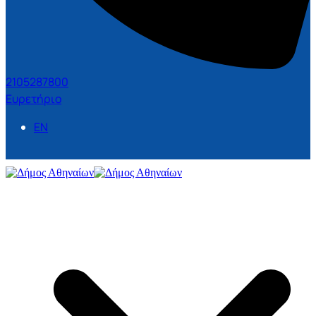
2105287800
Ευρετήριο
EN