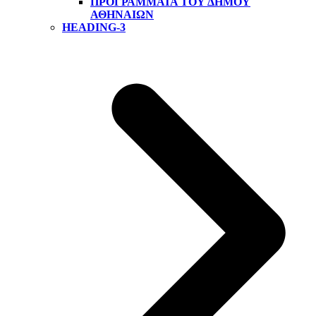
ΠΡΟΓΡΆΜΜΑΤΑ ΤΟΥ ΔΉΜΟΥ
ΑΘΗΝΑΊΩΝ
HEADING-3