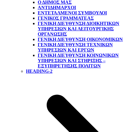
Ο ΔΗΜΟΣ ΜΑΣ
ΑΝΤΙΔΉΜΑΡΧΟΙ
ΕΝΤΕΤΑΛΜΈΝΟΙ ΣΎΜΒΟΥΛΟΙ
ΓΕΝΙΚΌΣ ΓΡΑΜΜΑΤΈΑΣ
ΓΕΝΙΚΉ ΔΙΕΎΘΥΝΣΗ ΔΙΟΙΚΗΤΙΚΏΝ
ΥΠΗΡΕΣΙΏΝ ΚΑΙ ΛΕΙΤΟΥΡΓΙΚΉΣ
ΟΡΓΆΝΩΣΗΣ
ΓΕΝΙΚΉ ΔΙΕΎΘΥΝΣΗ ΟΙΚΟΝΟΜΙΚΏΝ
ΓΕΝΙΚΉ ΔΙΕΎΘΥΝΣΗ ΤΕΧΝΙΚΏΝ
ΥΠΗΡΕΣΙΏΝ ΚΑΙ ΈΡΓΩΝ
ΓΕΝΙΚΉ ΔΙΕΎΘΥΝΣΗ ΚΟΙΝΩΝΙΚΏΝ
ΥΠΗΡΕΣΙΏΝ ΚΑΙ ΣΤΉΡΙΞΗΣ –
ΕΞΥΠΗΡΈΤΗΣΗΣ ΠΟΛΙΤΏΝ
HEADING-2